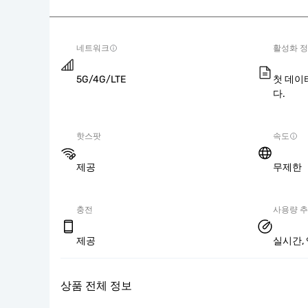
네트워크
활성화 
5G/4G/LTE
첫 데이
다.
핫스팟
속도
제공
무제한
충전
사용량 
제공
실시간, 
상품 전체 정보