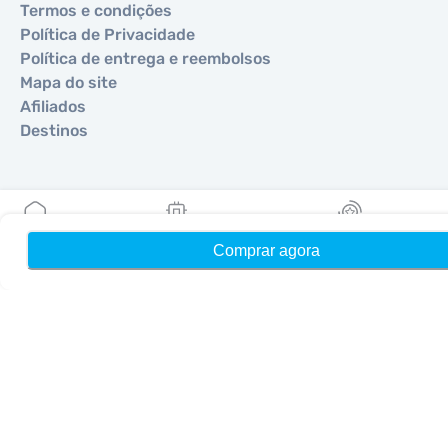
Termos e condições
Política de Privacidade
Política de entrega e reembolsos
Mapa do site
Afiliados
Destinos
Torne-se um parceiro
MobiMatter para Revendedores
Comprar agora
Início
Meus eSIMs
Recompensas
MobiMatter para Empresas
MobiMatter para Afiliados
Regiões
eSIM para Europa
eSIM para Ásia
eSIM para Américas