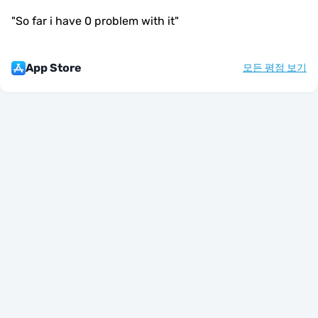
"
So far i have 0 problem with it
"
App Store
모든 평점 보기