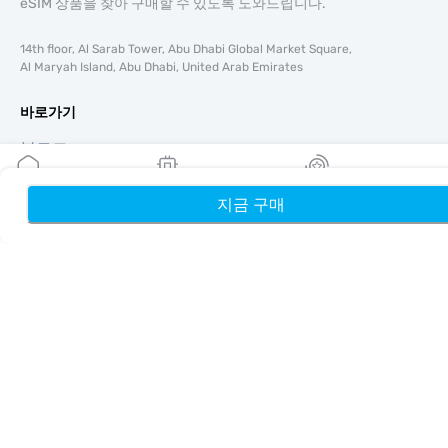
eSIM 상품을 찾아 구매할 수 있도록 도와드립니다.
14th floor, Al Sarab Tower, Abu Dhabi Global Market Square,
Al Maryah Island, Abu Dhabi, United Arab Emirates
바로가기
블로그
가이드
회사 소개
지금 구매
홈
내 eSIM
리워드
eSIM 지원
이용약관
개인정보 처리방침
배송 및 환불 정책
사이트맵
제휴
여행지
파트너 되기