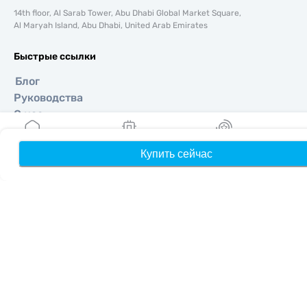
14th floor, Al Sarab Tower, Abu Dhabi Global Market Square,
Al Maryah Island, Abu Dhabi, United Arab Emirates
Быстрые ссылки
Блог
Руководства
О нас
Помощь и поддержка
Условия и положения
Купить сейчас
Главная
Мои eSIM
Бонусы
П
Политика конфиденциальности
Политика доставки и возвратов
Карта сайта
Партнерская программа
Направления
Стать партнером
MobiMatter для реселлеров