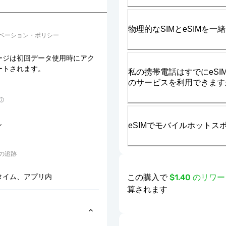
物理的なSIMとeSIMを
ベーション・ポリシー
ージは初回データ使用時にアク
ートされます。
私の携帯電話はすでにeSIM
のサービスを利用できます
し
eSIMでモバイルホット
の追跡
この購入で
$1.40 のリ
タイム、アプリ内
算されます