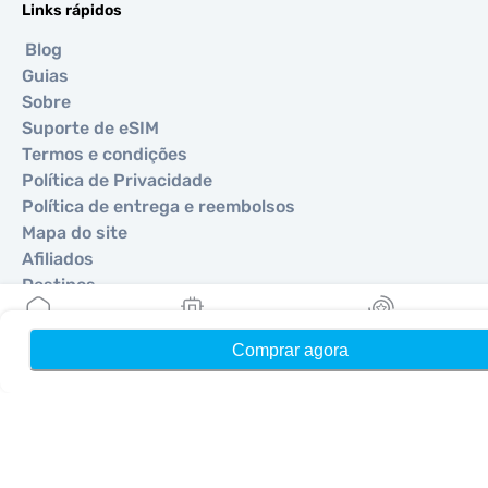
Links rápidos
Blog
Guias
Sobre
Suporte de eSIM
Termos e condições
Política de Privacidade
Política de entrega e reembolsos
Mapa do site
Afiliados
Destinos
Comprar agora
Início
Meus eSIMs
Recompensas
Torne-se um parceiro
MobiMatter para Revendedores
MobiMatter para Empresas
MobiMatter para Afiliados