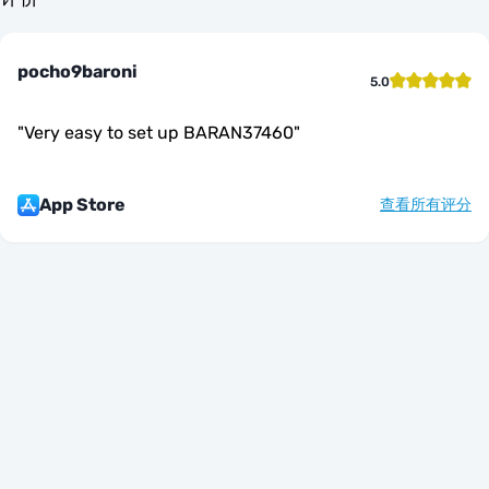
pocho9baroni
5.0
"
Very easy to set up BARAN37460
"
App Store
查看所有评分