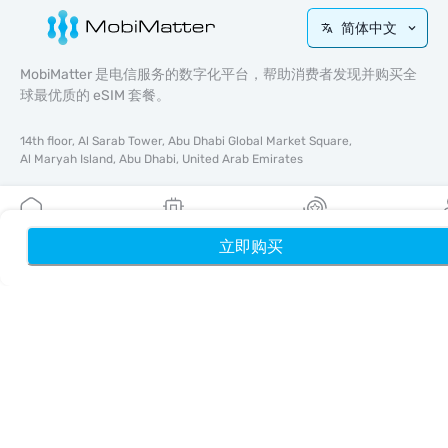
简体中文
MobiMatter 是电信服务的数字化平台，帮助消费者发现并购买全
球最优质的 eSIM 套餐。
14th floor, Al Sarab Tower, Abu Dhabi Global Market Square,
Al Maryah Island, Abu Dhabi, United Arab Emirates
快速链接
博客
立即购买
首页
我的 eSIM
奖励
个
使用指南
关于我们
eSIM 支持
条款与条件
隐私政策
配送与退款政策
网站地图
联盟推广