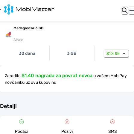
Madagascar 3 GB
Airalo
30 dana
3 GB
$13.99
$1.40 nagrada za povrat novca
Zaradite
u vašem MobiPay
novčaniku uz ovu kupovinu
Detalji
Podaci
Pozivi
SMS