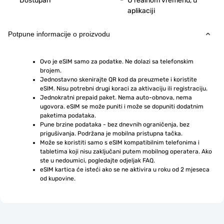
Dostupan
U realnom vremenu, u
aplikaciji
Potpune informacije o proizvodu
Ovo je eSIM samo za podatke. Ne dolazi sa telefonskim 
brojem.
Jednostavno skenirajte QR kod da preuzmete i koristite 
eSIM. Nisu potrebni drugi koraci za aktivaciju ili registraciju.
Jednokratni prepaid paket. Nema auto-obnova, nema 
ugovora. eSIM se može puniti i može se dopuniti dodatnim 
paketima podataka.
Pune brzine podataka - bez dnevnih ograničenja, bez 
prigušivanja. Podržana je mobilna pristupna tačka.
Može se koristiti samo s eSIM kompatibilnim telefonima i 
tabletima koji nisu zaključani putem mobilnog operatera. Ako 
ste u nedoumici, pogledajte odjeljak FAQ.
eSIM kartica će isteći ako se ne aktivira u roku od 2 mjeseca 
od kupovine.