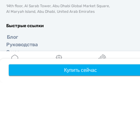
14th floor, Al Sarab Tower, Abu Dhabi Global Market Square,
Al Maryah Island, Abu Dhabi, United Arab Emirates
Быстрые ссылки
Блог
Руководства
О нас
Помощь и поддержка
Условия и положения
Купить сейчас
Главная
Мои eSIM
Бонусы
П
Политика конфиденциальности
Политика доставки и возвратов
Карта сайта
Партнерская программа
Направления
Стать партнером
MobiMatter для реселлеров