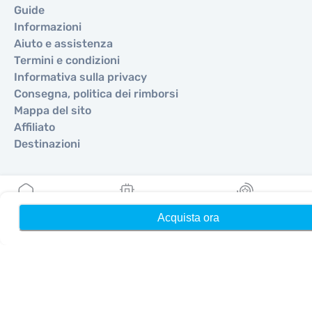
Guide
Informazioni
Aiuto e assistenza
Termini e condizioni
Informativa sulla privacy
Consegna, politica dei rimborsi
Mappa del sito
Affiliato
Destinazioni
Diventa partner
MobiMatter per i rivenditori
Acquista ora
Home
Le mie eSIM
Ricompense
MobiMatter per le aziende
MobiMatter per gli affiliati
Regioni