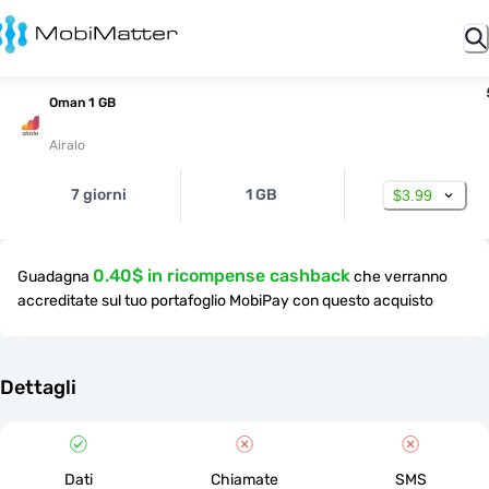
Oman 1 GB
Airalo
7 giorni
1 GB
$3.99
0.40$ in ricompense cashback
Guadagna
che verranno
accreditate sul tuo portafoglio MobiPay con questo acquisto
Dettagli
Dati
Chiamate
SMS