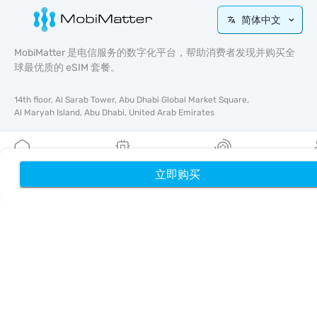
简体中文
MobiMatter 是电信服务的数字化平台，帮助消费者发现并购买全
球最优质的 eSIM 套餐。
14th floor, Al Sarab Tower, Abu Dhabi Global Market Square,
Al Maryah Island, Abu Dhabi, United Arab Emirates
快速链接
博客
立即购买
首页
我的 eSIM
奖励
个
使用指南
关于我们
eSIM 支持
条款与条件
隐私政策
配送与退款政策
网站地图
联盟推广