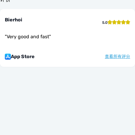
Bierhoi
5.0
"
Very good and fast
"
App Store
查看所有评分