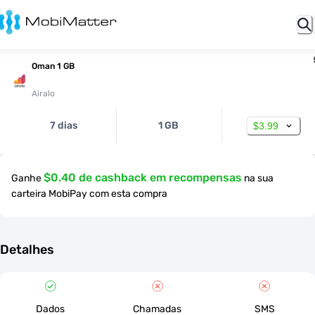
Oman 1 GB
Airalo
7 dias
1 GB
$3.99
$0.40 de cashback em recompensas
Ganhe
na sua
carteira MobiPay com esta compra
Detalhes
Dados
Chamadas
SMS