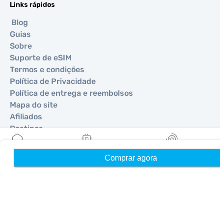
Links rápidos
Blog
Guias
Sobre
Suporte de eSIM
Termos e condições
Política de Privacidade
Política de entrega e reembolsos
Mapa do site
Afiliados
Destinos
Comprar agora
Início
Meus eSIMs
Recompensas
Torne-se um parceiro
MobiMatter para Revendedores
MobiMatter para Empresas
MobiMatter para Afiliados