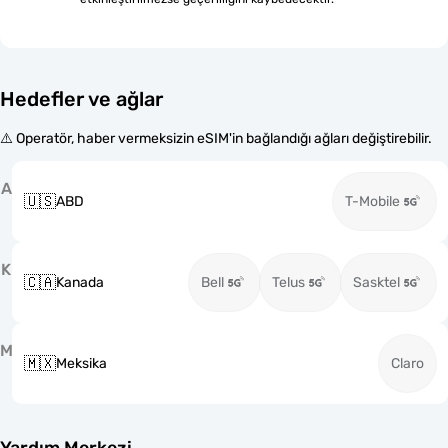
Hedefler ve ağlar
⚠️ Operatör, haber vermeksizin eSIM'in bağlandığı ağları değiştirebilir.
A
🇺🇸
ABD
T-Mobile
K
🇨🇦
Kanada
Bell
Telus
Sasktel
M
🇲🇽
Meksika
Claro
Yardım Merkezi