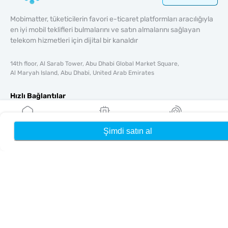
Mobimatter, tüketicilerin favori e-ticaret platformları aracılığıyla
en iyi mobil teklifleri bulmalarını ve satın almalarını sağlayan
telekom hizmetleri için dijital bir kanaldır
14th floor, Al Sarab Tower, Abu Dhabi Global Market Square,
Al Maryah Island, Abu Dhabi, United Arab Emirates
Hızlı Bağlantılar
Blog
Rehberler
Şimdi satın al
Ana Sayfa
eSIM'lerim
Ödüller
Hakkında
Yardım & Destek
Şartlar & koşullar
Gizlilik Politikası
Teslimat, iadeler politikası
Site haritası
Bağlı Kuruluş
Hedefler