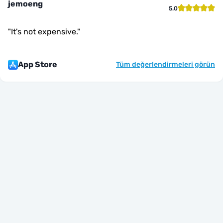
jemoeng
5.0
"
It's not expensive.
"
App Store
Tüm değerlendirmeleri görün