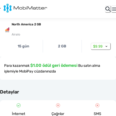
North America 2 GB
Airalo
15 gün
2 GB
$9.99
$1.00 ödül geri ödemesi
Para kazanmak
Bu satın alma
işlemiyle MobiPay cüzdanınızda
Detaylar
İnternet
Çağrılar
SMS