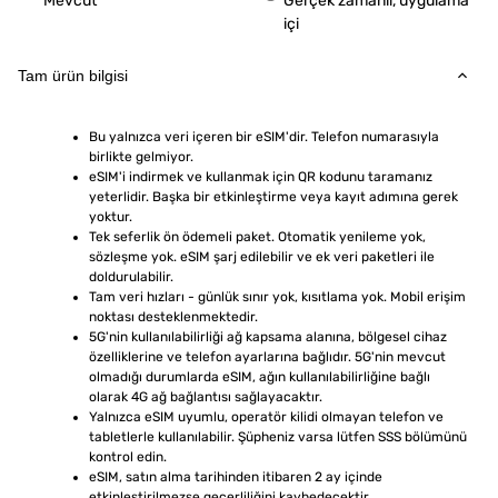
Mevcut
Gerçek zamanlı, uygulama
içi
Tam ürün bilgisi
Bu yalnızca veri içeren bir eSIM'dir. Telefon numarasıyla 
birlikte gelmiyor.
eSIM'i indirmek ve kullanmak için QR kodunu taramanız 
yeterlidir. Başka bir etkinleştirme veya kayıt adımına gerek 
yoktur.
Tek seferlik ön ödemeli paket. Otomatik yenileme yok, 
sözleşme yok. eSIM şarj edilebilir ve ek veri paketleri ile 
doldurulabilir.
Tam veri hızları - günlük sınır yok, kısıtlama yok. Mobil erişim 
noktası desteklenmektedir.
5G'nin kullanılabilirliği ağ kapsama alanına, bölgesel cihaz 
özelliklerine ve telefon ayarlarına bağlıdır. 5G'nin mevcut 
olmadığı durumlarda eSIM, ağın kullanılabilirliğine bağlı 
olarak 4G ağ bağlantısı sağlayacaktır.
Yalnızca eSIM uyumlu, operatör kilidi olmayan telefon ve 
tabletlerle kullanılabilir. Şüpheniz varsa lütfen SSS bölümünü 
kontrol edin.
eSIM, satın alma tarihinden itibaren 2 ay içinde 
etkinleştirilmezse geçerliliğini kaybedecektir.