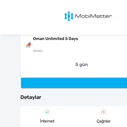
MobiMatter
Oman Unlimited 5 Days
Airalo
5 gün
Detaylar
İnternet
Çağrılar