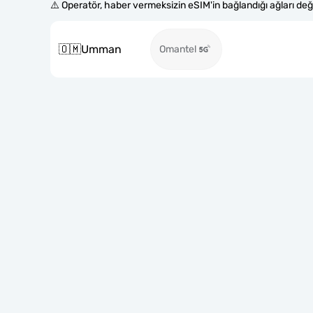
⚠️ Operatör, haber vermeksizin eSIM'in bağlandığı ağları değiş
🇴🇲
Umman
Omantel