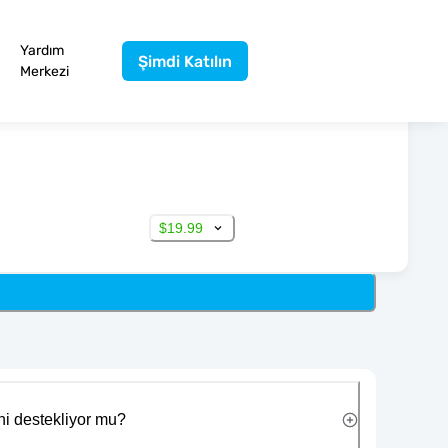
Yardım
Şimdi Katılın
Merkezi
$19.99
ni destekliyor mu?