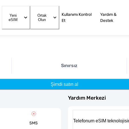
Kullanımı Kontrol
Yardım &
Yeni
Ortak
eSIM
Olun
Et
Destek
Sınırsız
Şimdi satın al
Yardım Merkezi
Telefonum eSIM teknolojisi
SMS