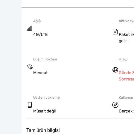
Ağ
Aktivasyo
4G/LTE
Paket il
gelir.
Erişim noktası
Hız
Mevcut
Günde 3
Sonrası
Üstten yükleme
Kullanım 
Müsait değil
Gerçek 
Tam ürün bilgisi