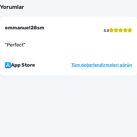
Yorumlar
emmanuel28sm
5.0
"
Perfect
"
App Store
Tüm değerlendirmeleri görün