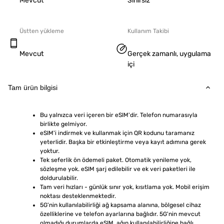
Mevcut
Sınırsız
Üstten yükleme
Kullanım Takibi
Mevcut
Gerçek zamanlı, uygulama
içi
Tam ürün bilgisi
Bu yalnızca veri içeren bir eSIM'dir. Telefon numarasıyla 
birlikte gelmiyor.
eSIM'i indirmek ve kullanmak için QR kodunu taramanız 
yeterlidir. Başka bir etkinleştirme veya kayıt adımına gerek 
yoktur.
Tek seferlik ön ödemeli paket. Otomatik yenileme yok, 
sözleşme yok. eSIM şarj edilebilir ve ek veri paketleri ile 
doldurulabilir.
Tam veri hızları - günlük sınır yok, kısıtlama yok. Mobil erişim 
noktası desteklenmektedir.
5G'nin kullanılabilirliği ağ kapsama alanına, bölgesel cihaz 
özelliklerine ve telefon ayarlarına bağlıdır. 5G'nin mevcut 
olmadığı durumlarda eSIM, ağın kullanılabilirliğine bağlı 