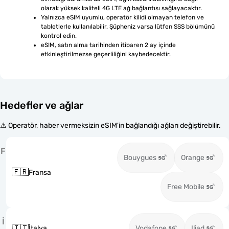
olarak yüksek kaliteli 4G LTE ağ bağlantısı sağlayacaktır.
Yalnızca eSIM uyumlu, operatör kilidi olmayan telefon ve 
tabletlerle kullanılabilir. Şüpheniz varsa lütfen SSS bölümünü 
kontrol edin.
eSIM, satın alma tarihinden itibaren 2 ay içinde 
etkinleştirilmezse geçerliliğini kaybedecektir.
Hedefler ve ağlar
⚠️ Operatör, haber vermeksizin eSIM'in bağlandığı ağları değiştirebilir.
F
Bouygues
Orange
🇫🇷
Fransa
Free Mobile
İ
🇮🇹
İtalya
Vodafone
Iliad