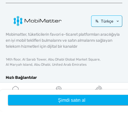
Türkçe
Mobimatter, tüketicilerin favori e-ticaret platformları aracılığıyla
en iyi mobil teklifleri bulmalarını ve satın almalarını sağlayan
telekom hizmetleri için dijital bir kanaldır
14th floor, Al Sarab Tower, Abu Dhabi Global Market Square,
Al Maryah Island, Abu Dhabi, United Arab Emirates
Hızlı Bağlantılar
Blog
Rehberler
Şimdi satın al
Ana Sayfa
eSIM'lerim
Ödüller
Hakkında
Yardım & Destek
Şartlar & koşullar
Gizlilik Politikası