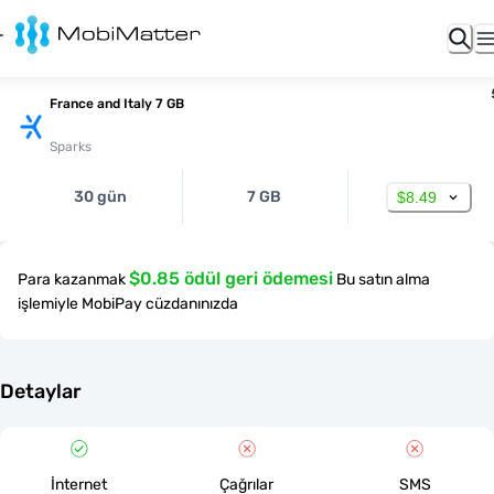
France and Italy 7 GB
Sparks
30 gün
7 GB
$8.49
$0.85 ödül geri ödemesi
Para kazanmak
Bu satın alma
işlemiyle MobiPay cüzdanınızda
Detaylar
İnternet
Çağrılar
SMS