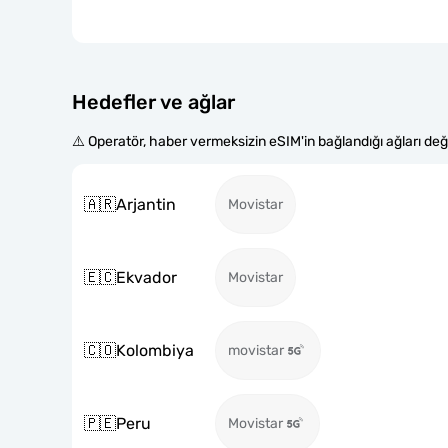
Hedefler ve ağlar
⚠️ Operatör, haber vermeksizin eSIM'in bağlandığı ağları değiş
🇦🇷
Arjantin
Movistar
🇪🇨
Ekvador
Movistar
🇨🇴
Kolombiya
movistar
🇵🇪
Peru
Movistar