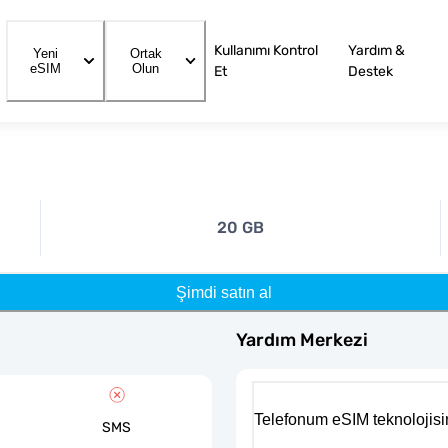
Kullanımı Kontrol
Yardım &
Yeni
Ortak
eSIM
Olun
Et
Destek
20 GB
Şimdi satın al
Yardım Merkezi
Telefonum eSIM teknolojisi
SMS