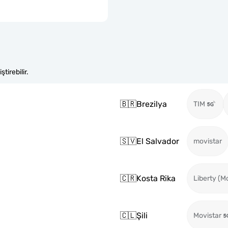
tirebilir.
🇧🇷
Brezilya
TIM
🇸🇻
El Salvador
movistar
🇨🇷
Kosta Rika
Liberty (M
🇨🇱
Şili
Movistar