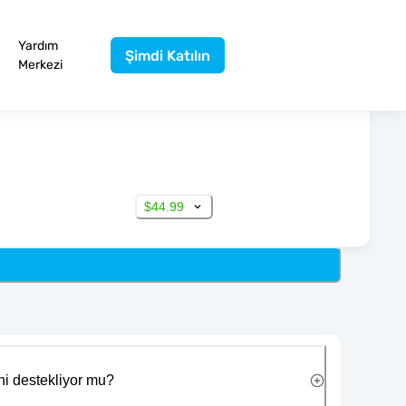
Yardım
Şimdi Katılın
Merkezi
$44.99
ni destekliyor mu?