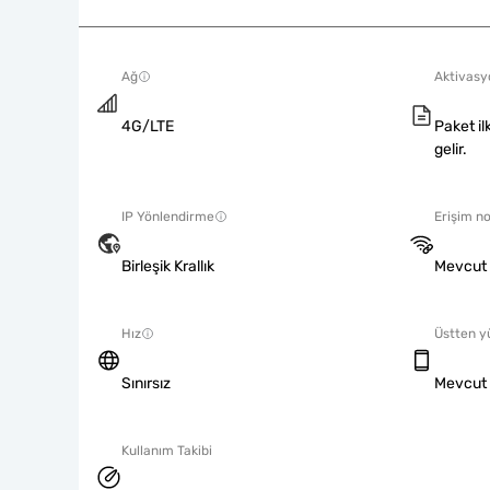
Ağ
Aktivasyo
4G/LTE
Paket il
gelir.
IP Yönlendirme
Erişim no
Birleşik Krallık
Mevcut
Hız
Üstten y
Sınırsız
Mevcut
Kullanım Takibi