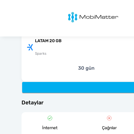
MobiMatter
LATAM 20 GB
Sparks
30 gün
Detaylar
İnternet
Çağrılar