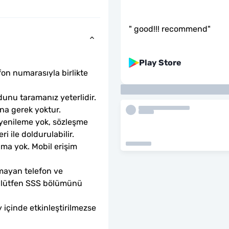
"
good!!! recommend
"
Play Store
fon numarasıyla birlikte 
unu taramanız yeterlidir. 
ına gerek yoktur.
 yenileme yok, sözleşme 
ri ile doldurulabilir.
ama yok. Mobil erişim 
mayan telefon ve 
sa lütfen SSS bölümünü 
 içinde etkinleştirilmezse 