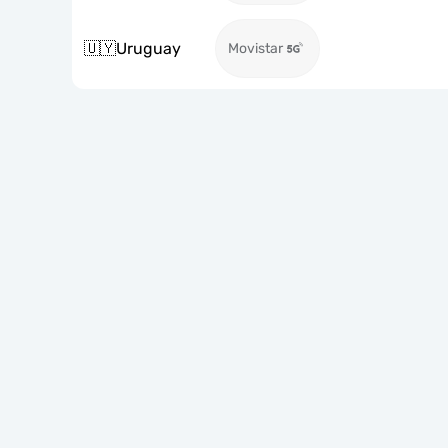
🇺🇾
Uruguay
Movistar