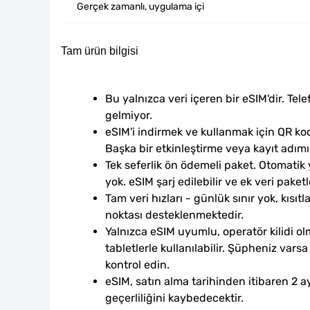
Gerçek zamanlı, uygulama içi
Tam ürün bilgisi
Bu yalnızca veri içeren bir eSIM'dir. Tele
gelmiyor.
eSIM'i indirmek ve kullanmak için QR kod
Başka bir etkinleştirme veya kayıt adım
Tek seferlik ön ödemeli paket. Otomatik
yok. eSIM şarj edilebilir ve ek veri paketle
Tam veri hızları - günlük sınır yok, kısıtl
noktası desteklenmektedir.
Yalnızca eSIM uyumlu, operatör kilidi ol
tabletlerle kullanılabilir. Şüpheniz var
kontrol edin.
eSIM, satın alma tarihinden itibaren 2 ay
geçerliliğini kaybedecektir.