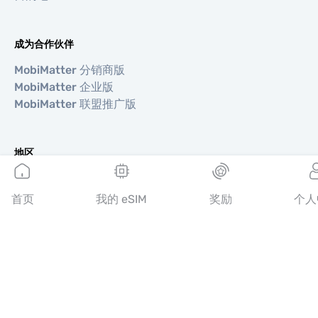
成为合作伙伴
MobiMatter 分销商版
MobiMatter 企业版
MobiMatter 联盟推广版
地区
欧洲 eSIM
亚洲 eSIM
首页
我的 eSIM
奖励
个人
美洲 eSIM
中东 eSIM
大洋洲 eSIM
非洲 eSIM
国家/地区