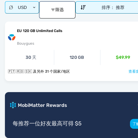
USD
排序：
推荐
筛选
EU 120 GB Unlimited Calls
Bouygues
30 天
120 GB
$49.99
🇵🇹 🇷🇴 🇸🇰 及另外 31 个国家/地区
查看套
MobiMatter Rewards
每推荐一位好友最高可得 $5
了