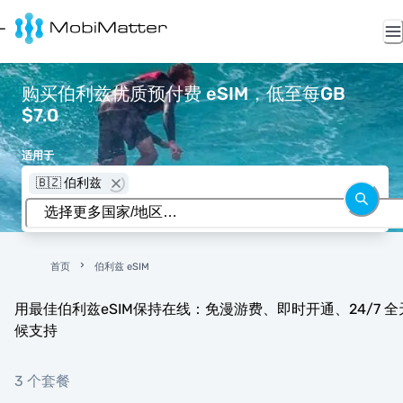
购买伯利兹优质预付费 eSIM，低至每GB
$7.0
适用于
🇧🇿 伯利兹
首页
伯利兹 eSIM
用最佳伯利兹eSIM保持在线：免漫游费、即时开通、24/7 全
候支持
3 个套餐