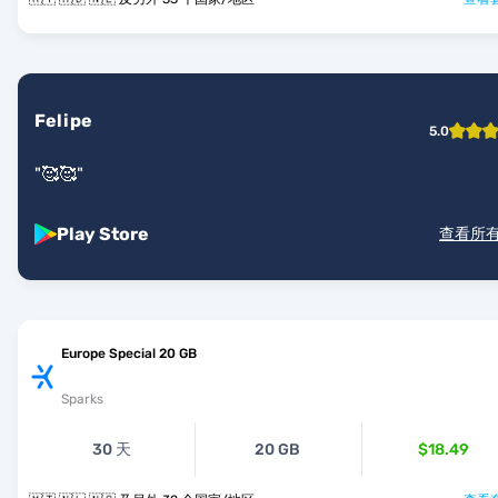
Felipe
5.0
"
🥰🥰
"
Play Store
查看所
Europe Special 20 GB
Sparks
30 天
20 GB
$18.49