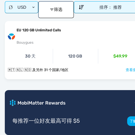
USD
排序：
推荐
筛选
EU 120 GB Unlimited Calls
Bouygues
30 天
120 GB
$49.99
🇲🇹 🇳🇱 🇳🇴 及另外 31 个国家/地区
查看套
MobiMatter Rewards
每推荐一位好友最高可得 $5
了