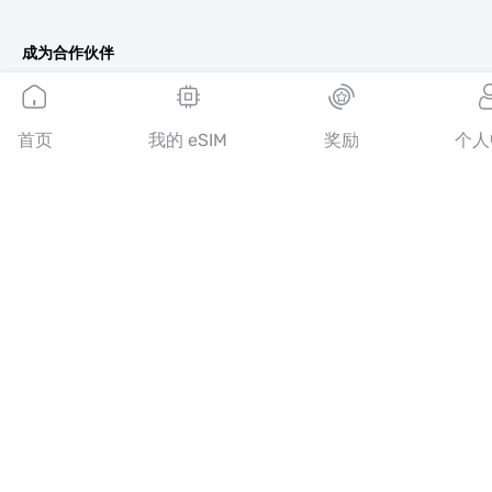
成为合作伙伴
MobiMatter 分销商版
MobiMatter 企业版
首页
我的 eSIM
奖励
个人
MobiMatter 联盟推广版
地区
欧洲 eSIM
亚洲 eSIM
美洲 eSIM
中东 eSIM
大洋洲 eSIM
非洲 eSIM
国家/地区