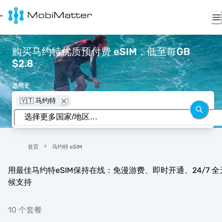
购买马约特优质预付费 eSIM，低至每GB
$2.8
适用于
🇾🇹 马约特
首页
马约特 eSIM
用最佳马约特eSIM保持在线：免漫游费、即时开通、24/7 全
候支持
10 个套餐