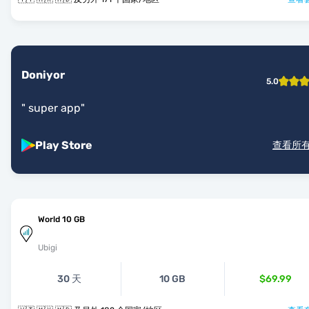
Doniyor
5.0
"
super app
"
Play Store
查看所
World 10 GB
Ubigi
30 天
10 GB
$69.99