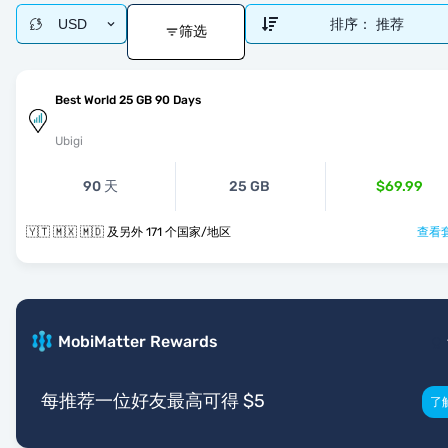
USD
排序：
推荐
筛选
Best World 25 GB 90 Days
Ubigi
90 天
25 GB
$69.99
🇾🇹 🇲🇽 🇲🇩 及另外 171 个国家/地区
查看套
MobiMatter Rewards
每推荐一位好友最高可得 $5
了