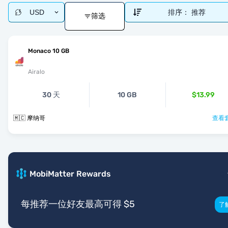
USD
排序：
推荐
筛选
Monaco 10 GB
Airalo
30 天
10 GB
$13.99
🇲🇨 摩纳哥
查看套
MobiMatter Rewards
每推荐一位好友最高可得 $5
了