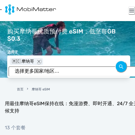
购买摩纳哥优质预付费 eSIM，低至每GB
$0.3
适用于
🇲🇨 摩纳哥
首页
摩纳哥 eSIM
用最佳摩纳哥eSIM保持在线：免漫游费、即时开通、24/7 全
候支持
13 个套餐