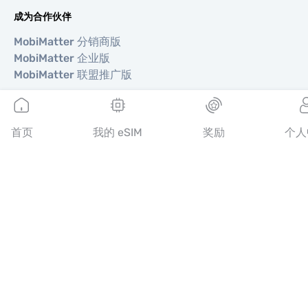
成为合作伙伴
MobiMatter 分销商版
MobiMatter 企业版
MobiMatter 联盟推广版
地区
首页
我的 eSIM
奖励
个人
欧洲 eSIM
亚洲 eSIM
美洲 eSIM
中东 eSIM
大洋洲 eSIM
非洲 eSIM
国家/地区
美国 eSIM