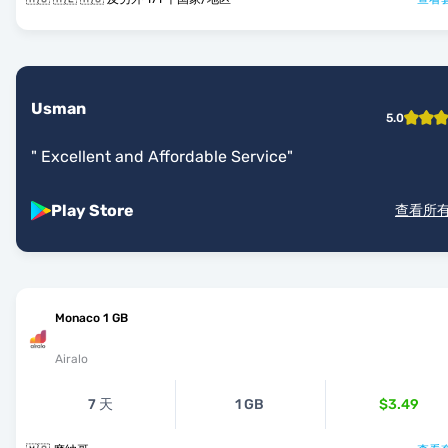
Usman
5.0
"
Excellent and Affordable Service
"
Play Store
查看所
Monaco 1 GB
Airalo
7 天
1 GB
$3.49