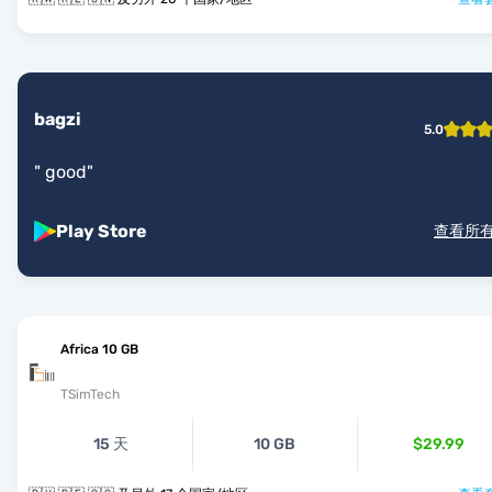
bagzi
5.0
"
good
"
Play Store
查看所
Africa 10 GB
TSimTech
15 天
10 GB
$29.99