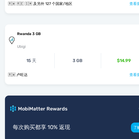
🇷🇼 🇷🇪 🇸🇲 及另外 127 个国家/地区
查看套
Rwanda 3 GB
Ubigi
15 天
3 GB
$14.99
🇷🇼 卢旺达
查看套
MobiMatter Rewards
每次购买都享 10% 返现
了