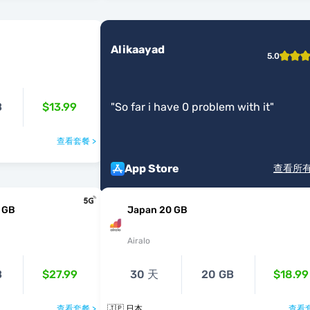
Alikaayad
5.0
B
$13.99
"
So far i have 0 problem with it
"
查看套餐 >
App Store
查看所
 GB
Japan 20 GB
Airalo
B
$27.99
30 天
20 GB
$18.99
查看套餐 >
🇯🇵 日本
查看套