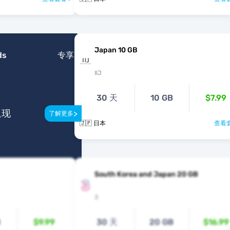
Japan 10 GB
ds
专享
IIJ
30 天
10 GB
$7.99
返现
>
了解更多
🇯🇵 日本
查看套
South Korea and Japan 20 GB
3
B
$9.99
30 天
20 GB
$16.99