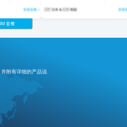
查看套餐 >
🇯🇵 日本 & 🇰🇷 韩国
查看套
IM 套餐
费，并附有详细的产品说