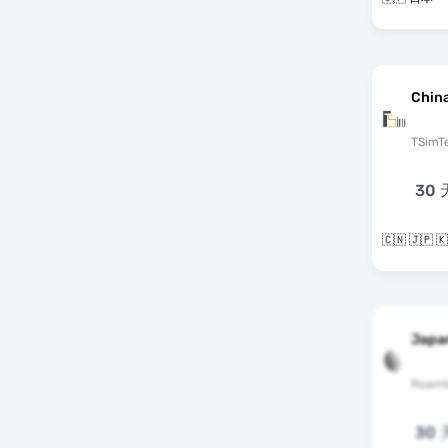
Chin
TSimT
30 
🇨🇳 🇯🇵 
Japa
RoamV
30 