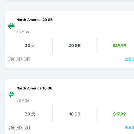
North America 20 GB
eSIMGo
30 天
20 GB
$29.99
🇨🇦 🇲🇽 🇺🇸
查看套
North America 10 GB
eSIMGo
30 天
10 GB
$17.99
🇨🇦 🇲🇽 🇺🇸
查看套