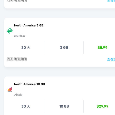
🇨🇦 🇺🇸 🇺🇸
查看套
North America 3 GB
eSIMGo
30 天
3 GB
$8.99
🇨🇦 🇲🇽 🇺🇸
查看套
North America 10 GB
Airalo
30 天
10 GB
$29.99