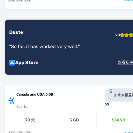
Deste
5.0
"
So far, it has worked very well.
"
App Store
查看所
Canada and USA 5 GB
加拿大覆盖
Sparks
30 天
5 GB
$14.99