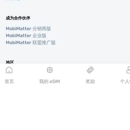
成为合作伙伴
MobiMatter 分销商版
MobiMatter 企业版
MobiMatter 联盟推广版
地区
欧洲 eSIM
亚洲 eSIM
首页
我的 eSIM
奖励
个人
美洲 eSIM
中东 eSIM
大洋洲 eSIM
非洲 eSIM
国家/地区