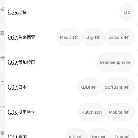
老
🇱🇦
老挝
LTC
马
🇲🇾
马来西亚
Maxis
Digi
Celcom
孟
🇧🇩
孟加拉国
Grameenphone
日
🇯🇵
日本
KDDI
SoftBank
斯
🇱🇰
斯里兰卡
Hutchison
Mobitel
泰
🇹🇭
泰国
AIS
Dtac
True