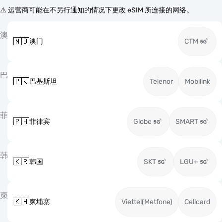
⚠️ 运营商可能在不另行通知的情况下更改 eSIM 所连接的网络。
澳
🇲🇴
澳门
CTM
巴
🇵🇰
巴基斯坦
Telenor
Mobilink
菲
🇵🇭
菲律宾
Globe
SMART
韩
🇰🇷
韩国
SKT
LGU+
柬
🇰🇭
柬埔寨
Viettel(Metfone)
Cellcard