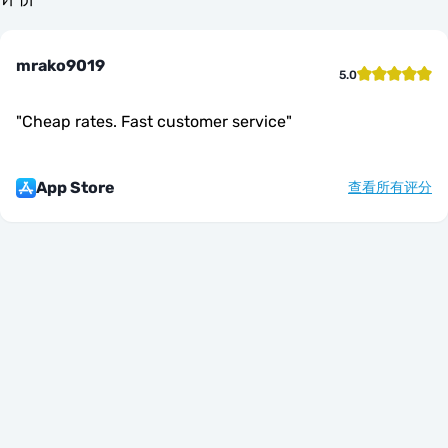
mrako9019
5.0
"
Cheap rates. Fast customer service
"
App Store
查看所有评分