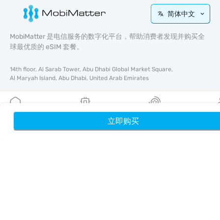
简体中文
MobiMatter 是电信服务的数字化平台，帮助消费者发现并购买全
球最优质的 eSIM 套餐。
14th floor, Al Sarab Tower, Abu Dhabi Global Market Square,
Al Maryah Island, Abu Dhabi, United Arab Emirates
快速链接
博客
立即购买
首页
我的 eSIM
奖励
个
使用指南
关于我们
eSIM 支持
条款与条件
隐私政策
配送与退款政策
网站地图
联盟推广