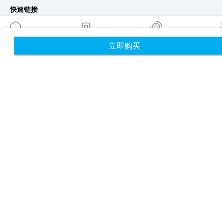
快速链接
博客
使用指南
立即购买
首页
我的 eSIM
奖励
个
关于我们
eSIM 支持
条款与条件
隐私政策
配送与退款政策
网站地图
联盟推广
目的地
成为合作伙伴
MobiMatter 分销商版
MobiMatter 企业版
MobiMatter 联盟推广版