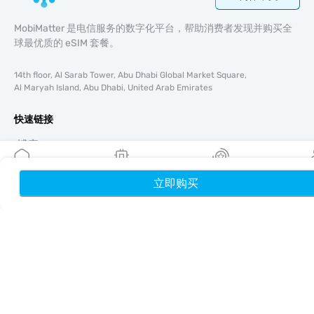
MobiMatter 是电信服务的数字化平台，帮助消费者发现并购买全
球最优质的 eSIM 套餐。
14th floor, Al Sarab Tower, Abu Dhabi Global Market Square,
Al Maryah Island, Abu Dhabi, United Arab Emirates
快速链接
博客
使用指南
关于我们
立即购买
首页
我的 eSIM
奖励
个
eSIM 支持
条款与条件
隐私政策
配送与退款政策
网站地图
联盟推广
目的地