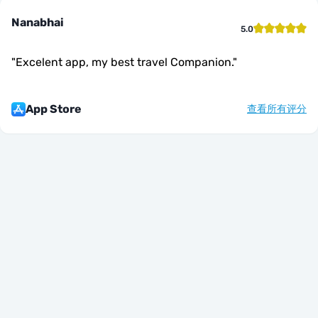
Nanabhai
5.0
"
Excelent app, my best travel Companion.
"
App Store
查看所有评分