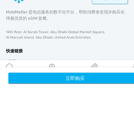
MobiMatter 是电信服务的数字化平台，帮助消费者发现并购买全
球最优质的 eSIM 套餐。
14th floor, Al Sarab Tower, Abu Dhabi Global Market Square,
Al Maryah Island, Abu Dhabi, United Arab Emirates
快速链接
博客
使用指南
关于我们
立即购买
首页
我的 eSIM
奖励
个
eSIM 支持
条款与条件
隐私政策
配送与退款政策
网站地图
联盟推广
目的地