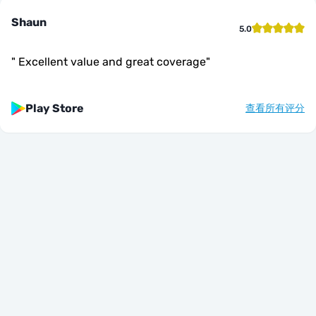
Shaun
5.0
"
Excellent value and great coverage
"
Play Store
查看所有评分