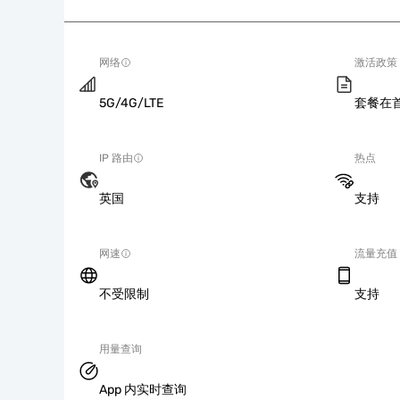
网络
激活政策
5G/4G/LTE
套餐在
IP 路由
热点
英国
支持
网速
流量充值
不受限制
支持
用量查询
App 内实时查询