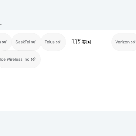
络。
🇺🇸
美国
s
SaskTel
Telus
Verizon
Ice Wireless Inc