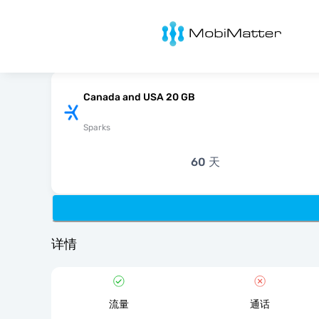
MobiMatter
Canada and USA 20 GB
Sparks
60 天
详情
流量
通话