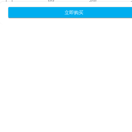
博客
使用指南
立即购买
首页
我的 eSIM
奖励
个
关于我们
eSIM 支持
条款与条件
隐私政策
配送与退款政策
网站地图
联盟推广
目的地
成为合作伙伴
MobiMatter 分销商版
MobiMatter 企业版
MobiMatter 联盟推广版