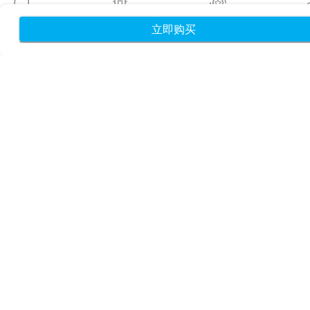
博客
使用指南
立即购买
首页
我的 eSIM
奖励
个
关于我们
eSIM 支持
条款与条件
隐私政策
配送与退款政策
网站地图
联盟推广
目的地
成为合作伙伴
MobiMatter 分销商版
MobiMatter 企业版
MobiMatter 联盟推广版