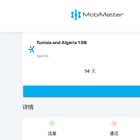
MobiMatter
Tunisia and Algeria 1 GB
Sparks
14 天
详情
流量
通话