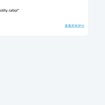
lity ratio!
"
查看所有评分