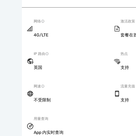
网络
激活政策
4G/LTE
套餐在
IP 路由
热点
英国
支持
网速
流量充值
不受限制
支持
用量查询
App 内实时查询