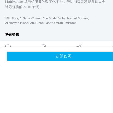
MobiMatter 是电信服务的数字化平台，帮助消费者发现并购买全
球最优质的 eSIM 套餐。
14th floor, Al Sarab Tower, Abu Dhabi Global Market Square,
Al Maryah Island, Abu Dhabi, United Arab Emirates
快速链接
博客
使用指南
关于我们
立即购买
首页
我的 eSIM
奖励
个
eSIM 支持
条款与条件
隐私政策
配送与退款政策
网站地图
联盟推广
目的地