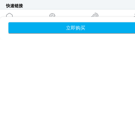
快速链接
博客
使用指南
立即购买
首页
我的 eSIM
奖励
个
关于我们
eSIM 支持
条款与条件
隐私政策
配送与退款政策
网站地图
联盟推广
目的地
成为合作伙伴
MobiMatter 分销商版
MobiMatter 企业版
MobiMatter 联盟推广版