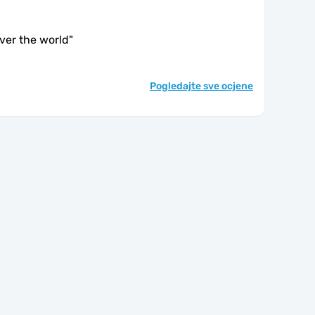
over the world
"
Pogledajte sve ocjene