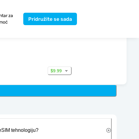
ntar za
Pridružite se sada
moć
$9.99
 eSIM tehnologiju?