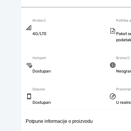
Mreža
Politika 
4G/LTE
Paket s
podatak
Hotspot
Brzina
Dostupan
Neogra
Dopuna
Praćenje
Dostupan
U realno
Potpune informacije o proizvodu