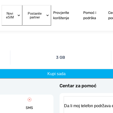
Provjerite
Pomoć i
Ce
Novi
Postanite
eSIM
partner
korištenje
podrška
po
3 GB
Kupi sada
Centar za pomoć
Da li moj telefon podržava
SMS