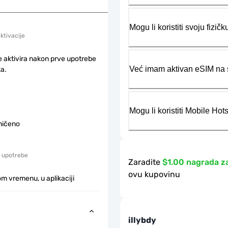
Mogu li koristiti svoju fiz
aktivacije
e aktivira nakon prve upotrebe
Već imam aktivan eSIM na s
a.
Mogu li koristiti Mobile Ho
ničeno
 upotrebe
Zaradite
$1.00 nagrada z
ovu kupovinu
m vremenu, u aplikaciji
illybdy