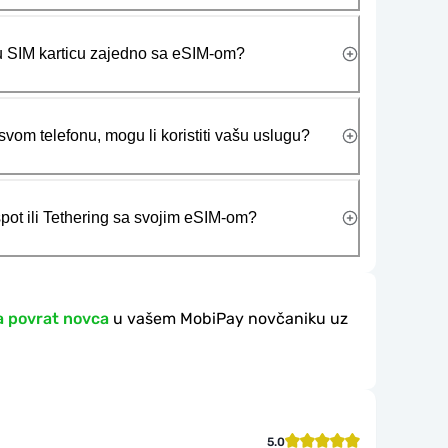
ičku SIM karticu zajedno sa eSIM-om?
vom telefonu, mogu li koristiti vašu uslugu?
tspot ili Tethering sa svojim eSIM-om?
a povrat novca
u vašem MobiPay novčaniku uz
5.0