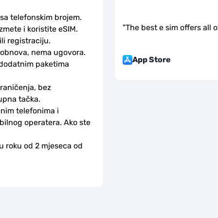
 sa telefonskim brojem.
"
The best e sim offers all 
ete i koristite eSIM. 
li registraciju.
obnova, nema ugovora. 
App Store
 dodatnim paketima 
aničenja, bez 
upna tačka.
nim telefonima i 
bilnog operatera. Ako ste 
 u roku od 2 mjeseca od 