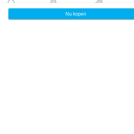
Blog
Handleidingen
Nu kopen
Home
Mijn eSIMs
Rewards
Over ons
eSIM-ondersteuning
Algemene voorwaarden
Privacybeleid
Levering- en retourbeleid
Sitemap
Affiliate
Bestemmingen
Word partner
MobiMatter voor resellers
MobiMatter voor bedrijven
MobiMatter voor affiliates
Regio's