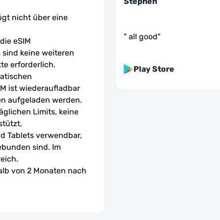
Stephen
ügt nicht über eine 
"
all good
"
ie eSIM 
sind keine weiteren 
te erforderlich.
Play Store
atischen 
M ist wiederaufladbar 
en aufgeladen werden.
glichen Limits, keine 
tützt.
d Tablets verwendbar, 
ebunden sind. Im 
eich.
halb von 2 Monaten nach 