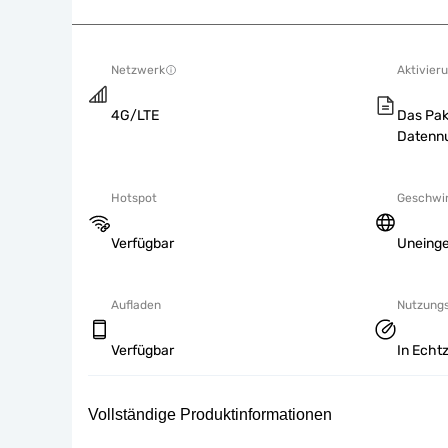
Netzwerk
Aktivieru
4G/LTE
Das Pak
Datennu
Hotspot
Geschwin
Verfügbar
Uneing
Aufladen
Nutzung
Verfügbar
In Echtz
Vollständige Produktinformationen