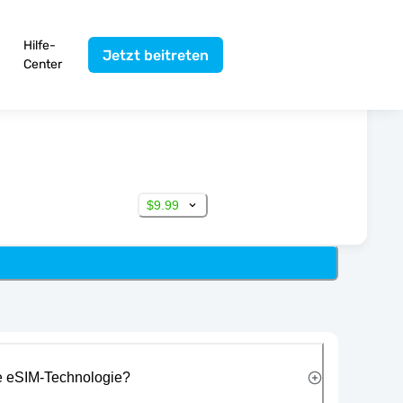
Hilfe-
Jetzt beitreten
Center
$9.99
ie eSIM-Technologie?