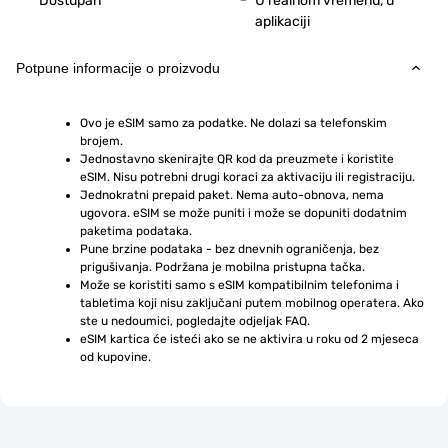
Dostupan
U realnom vremenu, u
aplikaciji
Potpune informacije o proizvodu
Ovo je eSIM samo za podatke. Ne dolazi sa telefonskim 
brojem.
Jednostavno skenirajte QR kod da preuzmete i koristite 
eSIM. Nisu potrebni drugi koraci za aktivaciju ili registraciju.
Jednokratni prepaid paket. Nema auto-obnova, nema 
ugovora. eSIM se može puniti i može se dopuniti dodatnim 
paketima podataka.
Pune brzine podataka - bez dnevnih ograničenja, bez 
prigušivanja. Podržana je mobilna pristupna tačka.
Može se koristiti samo s eSIM kompatibilnim telefonima i 
tabletima koji nisu zaključani putem mobilnog operatera. Ako 
ste u nedoumici, pogledajte odjeljak FAQ.
eSIM kartica će isteći ako se ne aktivira u roku od 2 mjeseca 
od kupovine.