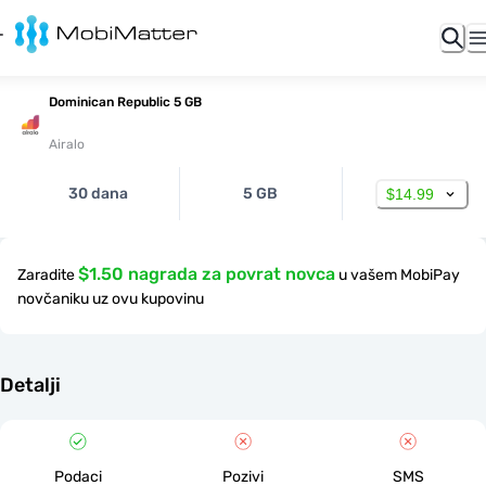
Dominican Republic 5 GB
Airalo
30 dana
5 GB
$14.99
$1.50 nagrada za povrat novca
Zaradite
u vašem MobiPay
novčaniku uz ovu kupovinu
Detalji
Podaci
Pozivi
SMS