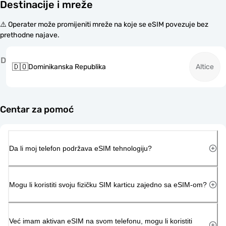
Destinacije i mreže
⚠️ Operater može promijeniti mreže na koje se eSIM povezuje bez
prethodne najave.
D
🇩🇴
Dominikanska Republika
Altice
Centar za pomoć
Da li moj telefon podržava eSIM tehnologiju?
Mogu li koristiti svoju fizičku SIM karticu zajedno sa eSIM-om?
Već imam aktivan eSIM na svom telefonu, mogu li koristiti