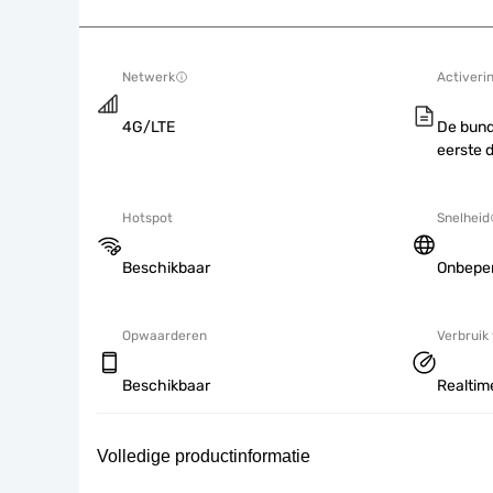
Netwerk
Activeri
4G/LTE
De bund
eerste 
Hotspot
Snelheid
Beschikbaar
Onbepe
Opwaarderen
Verbruik
Beschikbaar
Realtime
Volledige productinformatie