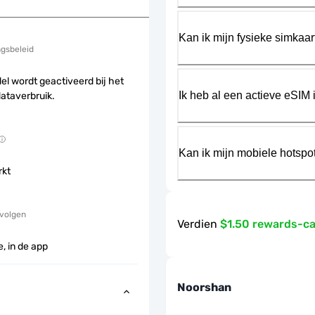
Kan ik mijn fysieke simkaa
ngsbeleid
el wordt geactiveerd bij het
Ik heb al een actieve eSIM i
dataverbruik.
Kan ik mijn mobiele hotspo
rkt
 volgen
Verdien
$1.50 rewards-c
, in de app
Noorshan