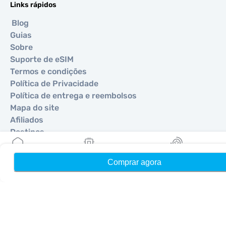
Links rápidos
Blog
Guias
Sobre
Suporte de eSIM
Termos e condições
Política de Privacidade
Política de entrega e reembolsos
Mapa do site
Afiliados
Destinos
Comprar agora
Início
Meus eSIMs
Recompensas
Torne-se um parceiro
MobiMatter para Revendedores
MobiMatter para Empresas
MobiMatter para Afiliados