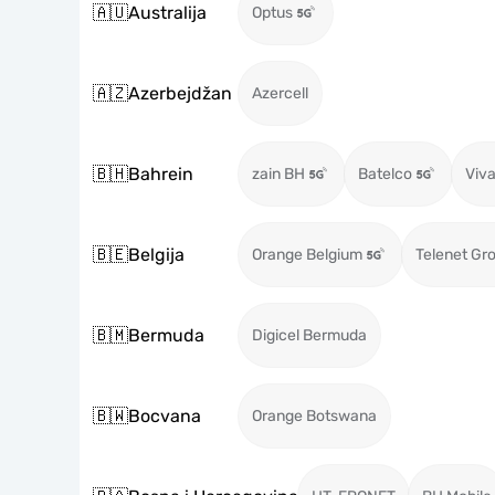
🇦🇺
Australija
Optus
🇦🇿
Azerbejdžan
Azercell
🇧🇭
Bahrein
zain BH
Batelco
Viva
🇧🇪
Belgija
Orange Belgium
Telenet Gr
🇧🇲
Bermuda
Digicel Bermuda
🇧🇼
Bocvana
Orange Botswana