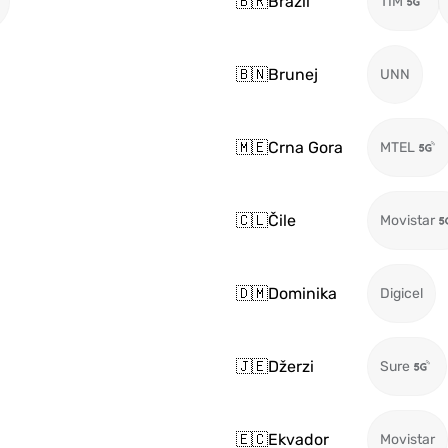
🇧🇷
Brazil
TIM
🇧🇳
Brunej
UNN
🇲🇪
Crna Gora
MTEL
🇨🇱
Čile
Movistar
🇩🇲
Dominika
Digicel
🇯🇪
Džerzi
Sure
🇪🇨
Ekvador
Movistar