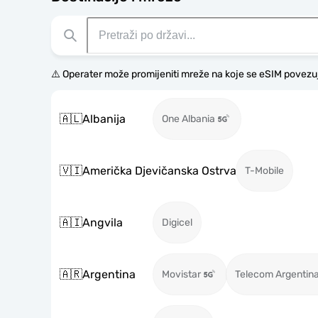
⚠️ Operater može promijeniti mreže na koje se eSIM povezu
🇦🇱
Albanija
One Albania
🇻🇮
Američka Djevičanska Ostrva
T-Mobile
🇦🇮
Angvila
Digicel
🇦🇷
Argentina
Movistar
Telecom Argentin