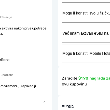
Mogu li koristiti svoju fiz
aktivacije
e aktivira nakon prve upotrebe
Već imam aktivan eSIM na s
a.
Mogu li koristiti Mobile Ho
ničeno
 upotrebe
Zaradite
$1.90 nagrada z
ovu kupovinu
m vremenu, u aplikaciji
בעריייי