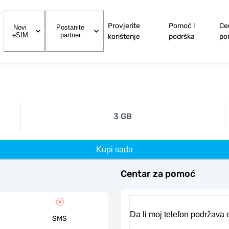
Provjerite
Pomoć i
Ce
Novi
Postanite
eSIM
partner
korištenje
podrška
po
3 GB
Kupi sada
Centar za pomoć
Da li moj telefon podržava
SMS