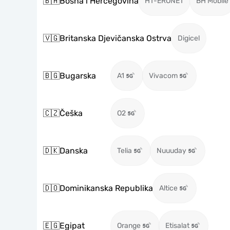
🇧🇦
Bosna i Hercegovina
HT-ERONET
BH Mobile
🇻🇬
Britanska Djevičanska Ostrva
Digicel
🇧🇬
Bugarska
A1
Vivacom
🇨🇿
Češka
O2
🇩🇰
Danska
Telia
Nuuuday
🇩🇴
Dominikanska Republika
Altice
🇪🇬
Egipat
Orange
Etisalat