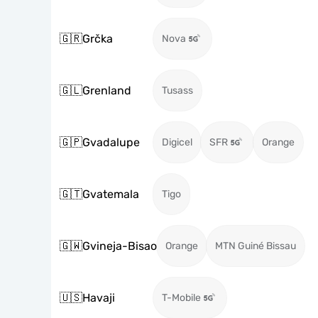
🇬🇷
Grčka
Nova
🇬🇱
Grenland
Tusass
🇬🇵
Gvadalupe
Digicel
SFR
Orange
🇬🇹
Gvatemala
Tigo
🇬🇼
Gvineja-Bisao
Orange
MTN Guiné Bissau
🇺🇸
Havaji
T-Mobile