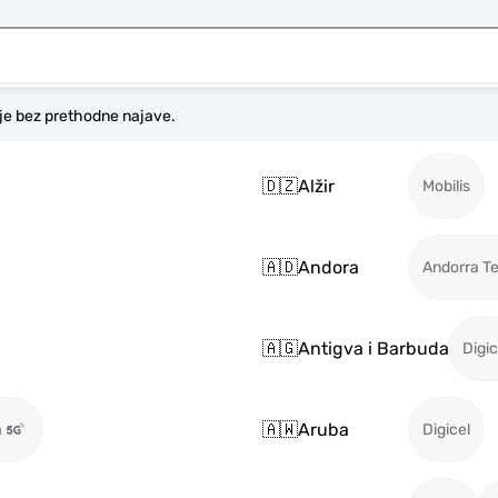
je bez prethodne najave.
🇩🇿
Alžir
Mobilis
🇦🇩
Andora
Andorra T
🇦🇬
Antigva i Barbuda
Digic
🇦🇼
Aruba
a
Digicel