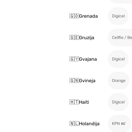
🇬🇩
Grenada
Digicel
🇬🇪
Gruzija
Cellfie / B
🇬🇾
Gvajana
Digicel
🇬🇳
Gvineja
Orange
🇭🇹
Haiti
Digicel
🇳🇱
Holandija
KPN