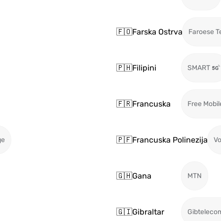
🇫🇴
Farska Ostrva
Faroese T
🇵🇭
Filipini
SMART
🇫🇷
Francuska
Free Mobil
🇵🇫
Francuska Polinezija
ge
Vo
🇬🇭
Gana
MTN
🇬🇮
Gibraltar
Gibteleco