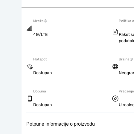
Mreža
Politika 
4G/LTE
Paket s
podatak
Hotspot
Brzina
Dostupan
Neogra
Dopuna
Praćenje
Dostupan
U realno
Potpune informacije o proizvodu