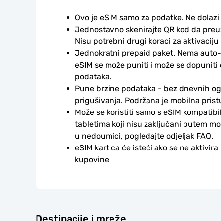
Ovo je eSIM samo za podatke. Ne dolazi
Jednostavno skenirajte QR kod da preuzm
Nisu potrebni drugi koraci za aktivaciju i
Jednokratni prepaid paket. Nema auto-
eSIM se može puniti i može se dopuniti
podataka.
Pune brzine podataka - bez dnevnih ogr
prigušivanja. Podržana je mobilna prist
Može se koristiti samo s eSIM kompatibil
tabletima koji nisu zaključani putem mo
u nedoumici, pogledajte odjeljak FAQ.
eSIM kartica će isteći ako se ne aktivira
kupovine.
Destinacije i mreže