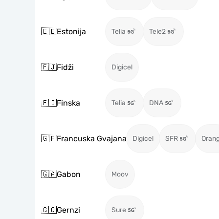
🇪🇪
Estonija
Telia
Tele2
🇫🇯
Fidži
Digicel
🇫🇮
Finska
Telia
DNA
🇬🇫
Francuska Gvajana
Digicel
SFR
Oran
🇬🇦
Gabon
Moov
🇬🇬
Gernzi
Sure