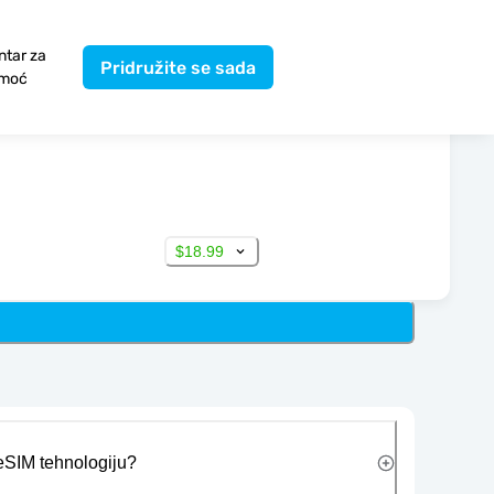
ntar za
Pridružite se sada
moć
$18.99
 eSIM tehnologiju?