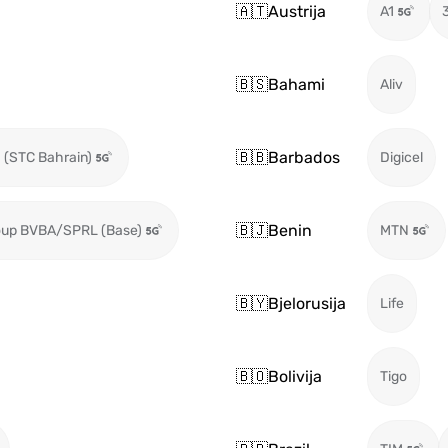
🇦🇹
Austrija
A1
🇧🇸
Bahami
Aliv
🇧🇧
Barbados
 (STC Bahrain)
Digicel
🇧🇯
Benin
oup BVBA/SPRL (Base)
MTN
🇧🇾
Bjelorusija
Life
🇧🇴
Bolivija
Tigo