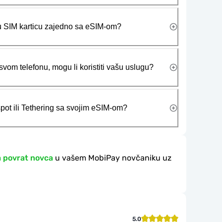
ičku SIM karticu zajedno sa eSIM-om?
vom telefonu, mogu li koristiti vašu uslugu?
tspot ili Tethering sa svojim eSIM-om?
a povrat novca
u vašem MobiPay novčaniku uz
5.0