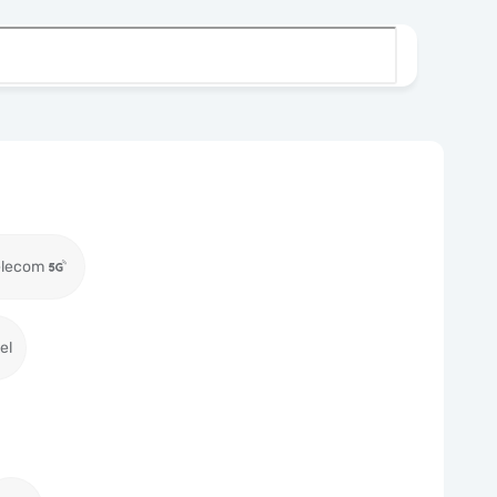
elecom
el