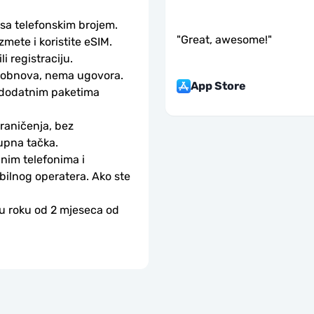
 sa telefonskim brojem.
"
Great, awesome!
"
ete i koristite eSIM. 
li registraciju.
obnova, nema ugovora. 
App Store
 dodatnim paketima 
aničenja, bez 
upna tačka.
nim telefonima i 
bilnog operatera. Ako ste 
 u roku od 2 mjeseca od 