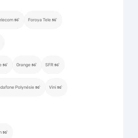
elecom
Foroya Tele
e
Orange
SFR
dafone Polynésie
Vini
m