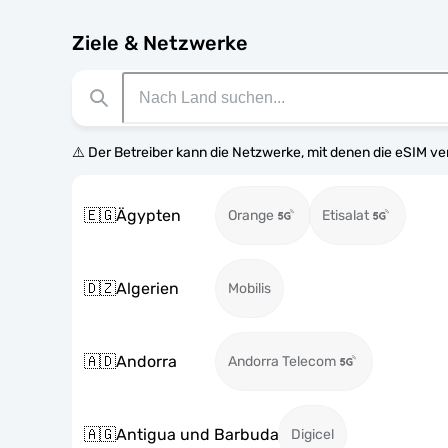
Ziele & Netzwerke
⚠️ Der Betreiber kann die Netzwerke, mit denen die eSIM v
🇪🇬
Ägypten
Orange
Etisalat
🇩🇿
Algerien
Mobilis
🇦🇩
Andorra
Andorra Telecom
🇦🇬
Antigua und Barbuda
Digicel