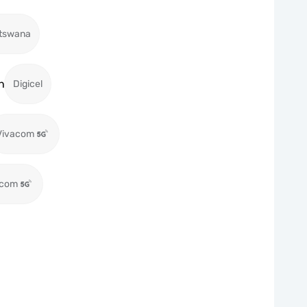
tswana
n
Digicel
Vivacom
ecom