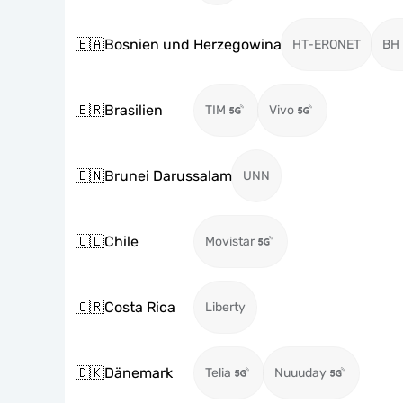
🇧🇦
Bosnien und Herzegowina
HT-ERONET
BH 
🇧🇷
Brasilien
TIM
Vivo
🇧🇳
Brunei Darussalam
UNN
🇨🇱
Chile
Movistar
🇨🇷
Costa Rica
Liberty
🇩🇰
Dänemark
Telia
Nuuuday