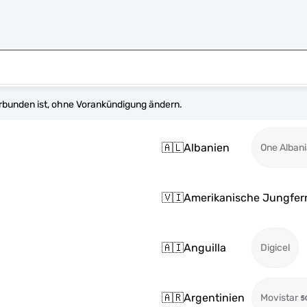
erbunden ist, ohne Vorankündigung ändern.
🇦🇱
Albanien
One Alban
🇻🇮
Amerikanische Jungfer
🇦🇮
Anguilla
Digicel
🇦🇷
Argentinien
Movistar