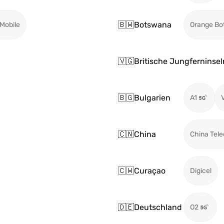
🇧🇼
Botswana
Mobile
Orange Bo
🇻🇬
Britische Jungferninsel
🇧🇬
Bulgarien
A1
🇨🇳
China
China Tel
🇨🇼
Curaçao
Digicel
🇩🇪
Deutschland
O2