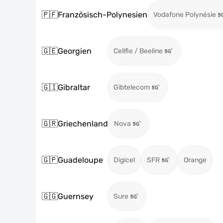
🇵🇫
Französisch-Polynesien
Vodafone Polynésie
🇬🇪
Georgien
Cellfie / Beeline
🇬🇮
Gibraltar
Gibtelecom
🇬🇷
Griechenland
Nova
🇬🇵
Guadeloupe
Digicel
SFR
Orange
🇬🇬
Guernsey
Sure