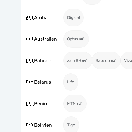
🇦🇼
Aruba
Digicel
🇦🇺
Australien
Optus
🇧🇭
Bahrain
zain BH
Batelco
Viva
🇧🇾
Belarus
Life
🇧🇯
Benin
MTN
🇧🇴
Bolivien
Tigo