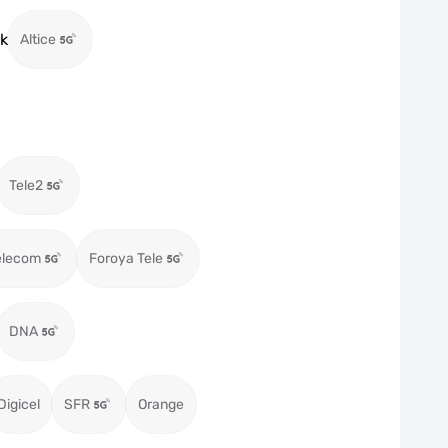
k
Altice
Tele2
elecom
Foroya Tele
DNA
Digicel
SFR
Orange