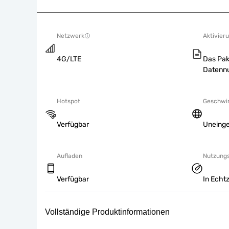
Netzwerk
Aktivieru
4G/LTE
Das Pak
Datennu
Hotspot
Geschwin
Verfügbar
Uneing
Aufladen
Nutzung
Verfügbar
In Echtz
Vollständige Produktinformationen