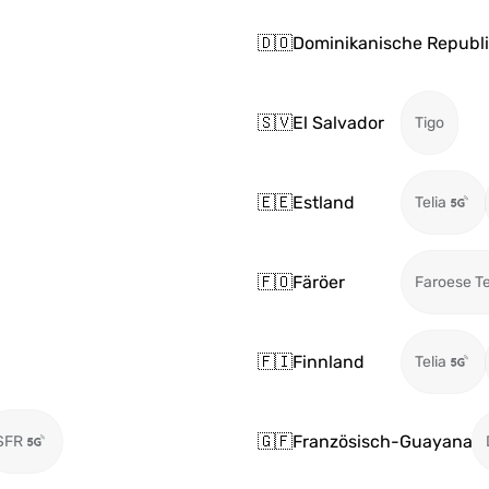
🇩🇴
Dominikanische Republi
🇸🇻
El Salvador
Tigo
🇪🇪
Estland
Telia
🇫🇴
Färöer
Faroese T
🇫🇮
Finnland
Telia
🇬🇫
Französisch-Guayana
SFR