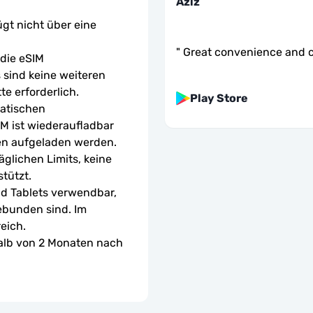
Aziz
ügt nicht über eine 
"
Great convenience and c
ie eSIM 
sind keine weiteren 
te erforderlich.
Play Store
atischen 
M ist wiederaufladbar 
en aufgeladen werden.
glichen Limits, keine 
tützt.
d Tablets verwendbar, 
ebunden sind. Im 
eich.
halb von 2 Monaten nach 