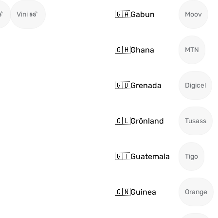
🇬🇦
Gabun
Vini
Moov
🇬🇭
Ghana
MTN
🇬🇩
Grenada
Digicel
🇬🇱
Grönland
Tusass
🇬🇹
Guatemala
Tigo
🇬🇳
Guinea
Orange