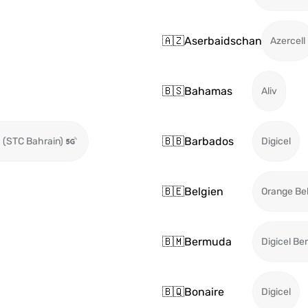
🇦🇿
Aserbaidschan
Azercell
🇧🇸
Bahamas
Aliv
🇧🇧
Barbados
 (STC Bahrain)
Digicel
🇧🇪
Belgien
Orange Be
🇧🇲
Bermuda
Digicel B
🇧🇶
Bonaire
Digicel