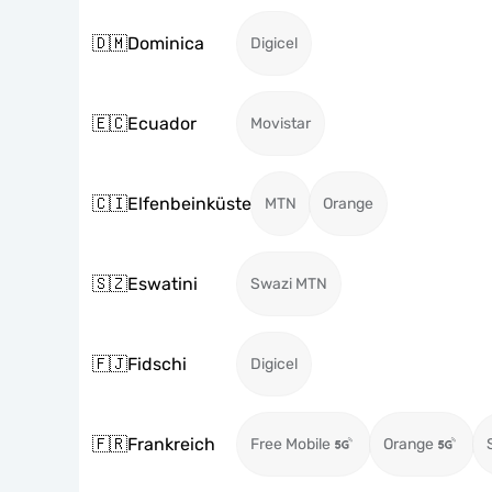
🇩🇲
Dominica
Digicel
🇪🇨
Ecuador
Movistar
🇨🇮
Elfenbeinküste
MTN
Orange
🇸🇿
Eswatini
Swazi MTN
🇫🇯
Fidschi
Digicel
🇫🇷
Frankreich
Free Mobile
Orange