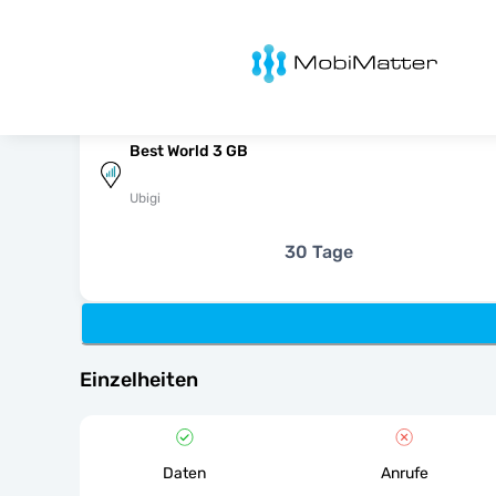
MobiMatter
Best World 3 GB
Ubigi
30 Tage
Einzelheiten
Daten
Anrufe