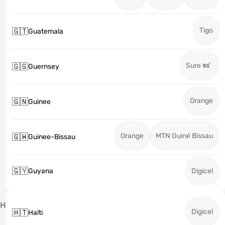
Tigo
🇬🇹
Guatemala
Sure
🇬🇬
Guernsey
Orange
🇬🇳
Guinee
Orange
MTN Guiné Bissau
🇬🇼
Guinee-Bissau
🇬🇾
Guyana
Digicel
H
Digicel
🇭🇹
Haïti