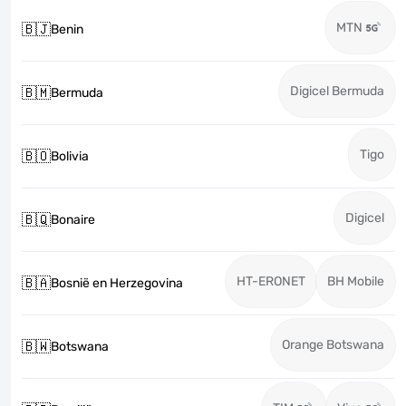
MTN
🇧🇯
Benin
Digicel Bermuda
🇧🇲
Bermuda
Tigo
🇧🇴
Bolivia
Digicel
🇧🇶
Bonaire
HT-ERONET
BH Mobile
🇧🇦
Bosnië en Herzegovina
Orange Botswana
🇧🇼
Botswana