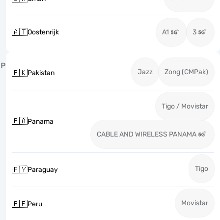
🇦🇹
Oostenrijk
A1
3
P
Jazz
Zong (CMPak)
🇵🇰
Pakistan
Tigo / Movistar
🇵🇦
Panama
CABLE AND WIRELESS PANAMA
Tigo
🇵🇾
Paraguay
Movistar
🇵🇪
Peru