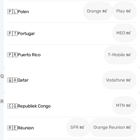
Orange
Play
🇵🇱
Polen
MEO
🇵🇹
Portugal
🇵🇷
Puerto Rico
T-Mobile
Q
🇶🇦
Qatar
Vodafone
R
MTN
🇨🇬
Republiek Congo
SFR
Orange Reunion
🇷🇪
Réunion