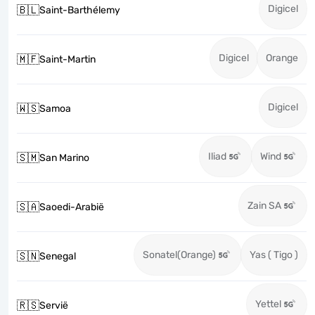
Digicel
🇧🇱
Saint-Barthélemy
Digicel
Orange
🇲🇫
Saint-Martin
Digicel
🇼🇸
Samoa
Iliad
Wind
🇸🇲
San Marino
Zain SA
🇸🇦
Saoedi-Arabië
Sonatel(Orange)
Yas ( Tigo )
🇸🇳
Senegal
Yettel
🇷🇸
Servië