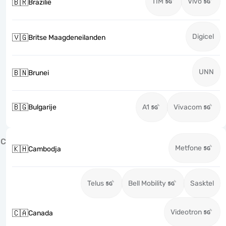
TIM
Vivo
🇧🇷
Brazilië
Digicel
🇻🇬
Britse Maagdeneilanden
UNN
🇧🇳
Brunei
🇧🇬
Bulgarije
A1
Vivacom
C
Metfone
🇰🇭
Cambodja
Telus
Bell Mobility
Sasktel
Videotron
🇨🇦
Canada