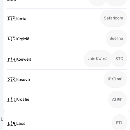
Safaricom
🇰🇪
Kenia
Beeline
🇰🇬
Kirgizië
zain KW
STC
🇰🇼
Koeweit
IPKO
🇽🇰
Kosovo
🇭🇷
Kroatië
A1
L
ETL
🇱🇦
Laos