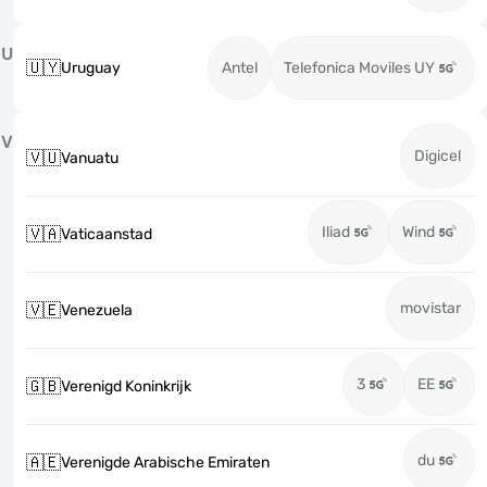
U
🇺🇾
Uruguay
Antel
Telefonica Moviles UY
V
Digicel
🇻🇺
Vanuatu
Iliad
Wind
🇻🇦
Vaticaanstad
movistar
🇻🇪
Venezuela
3
EE
🇬🇧
Verenigd Koninkrijk
du
🇦🇪
Verenigde Arabische Emiraten