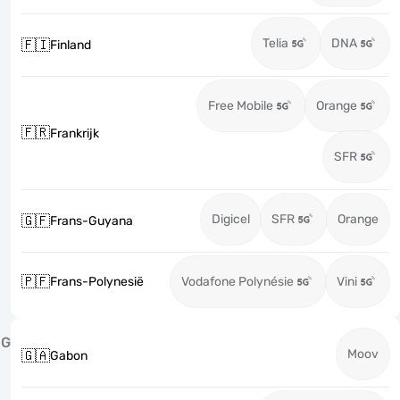
Telia
DNA
🇫🇮
Finland
Free Mobile
Orange
🇫🇷
Frankrijk
SFR
Digicel
SFR
Orange
🇬🇫
Frans-Guyana
🇵🇫
Frans-Polynesië
Vodafone Polynésie
Vini
G
Moov
🇬🇦
Gabon