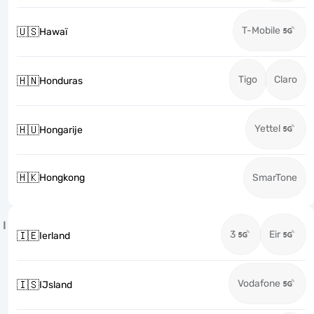
T-Mobile
🇺🇸
Hawaï
Tigo
Claro
🇭🇳
Honduras
Yettel
🇭🇺
Hongarije
🇭🇰
Hongkong
SmarTone
I
3
Eir
🇮🇪
Ierland
Vodafone
🇮🇸
IJsland