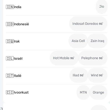
Jio
🇮🇳
India
Indosat Ooredoo
🇮🇩
Indonesië
Asia Cell
Zain Iraq
🇮🇶
Irak
Hot Mobile
Pelephone
🇮🇱
Israël
Iliad
Wind
🇮🇹
Italië
🇨🇮
Ivoorkust
MTN
Orange
J