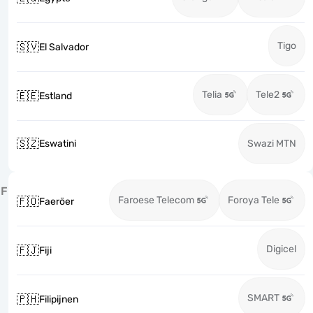
Tigo
🇸🇻
El Salvador
Telia
Tele2
🇪🇪
Estland
🇸🇿
Eswatini
Swazi MTN
F
Faroese Telecom
Foroya Tele
🇫🇴
Faeröer
Digicel
🇫🇯
Fiji
SMART
🇵🇭
Filipijnen