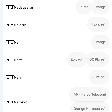
Telma
Orange
🇲🇬
Madagaskar
Maxis
🇲🇾
Maleisië
Orange
🇲🇱
Mali
Epic
GO Plc
🇲🇹
Malta
Sure
🇮🇲
Man
IAM (Maroc Telecom)
🇲🇦
Marokko
Orange Morocco