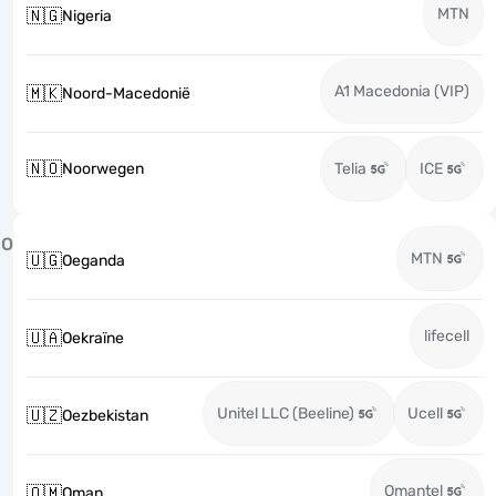
MTN
🇳🇬
Nigeria
A1 Macedonia (VIP)
🇲🇰
Noord-Macedonië
🇳🇴
Noorwegen
Telia
ICE
O
MTN
🇺🇬
Oeganda
lifecell
🇺🇦
Oekraïne
Unitel LLC (Beeline)
Ucell
🇺🇿
Oezbekistan
Omantel
🇴🇲
Oman