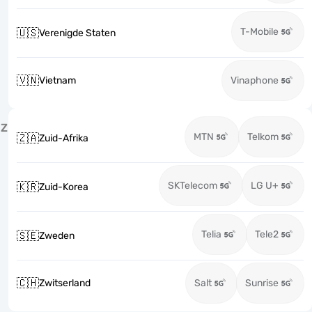
T-Mobile
🇺🇸
Verenigde Staten
🇻🇳
Vietnam
Vinaphone
Z
MTN
Telkom
🇿🇦
Zuid-Afrika
SKTelecom
LG U+
🇰🇷
Zuid-Korea
Telia
Tele2
🇸🇪
Zweden
🇨🇭
Zwitserland
Salt
Sunrise