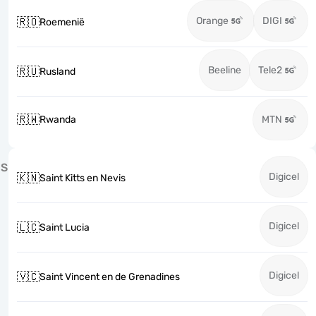
Orange
DIGI
🇷🇴
Roemenië
Beeline
Tele2
🇷🇺
Rusland
🇷🇼
Rwanda
MTN
S
Digicel
🇰🇳
Saint Kitts en Nevis
Digicel
🇱🇨
Saint Lucia
Digicel
🇻🇨
Saint Vincent en de Grenadines