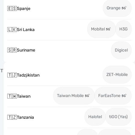
Orange
🇪🇸
Spanje
Mobitel
H3G
🇱🇰
Sri Lanka
🇸🇷
Suriname
Digicel
T
ZET-Mobile
🇹🇯
Tadzjikistan
Taiwan Mobile
FarEasTone
🇹🇼
Taiwan
Halotel
tiGO (Yas)
🇹🇿
Tanzania