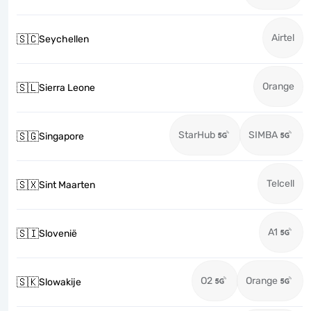
Airtel
🇸🇨
Seychellen
Orange
🇸🇱
Sierra Leone
StarHub
SIMBA
🇸🇬
Singapore
Telcell
🇸🇽
Sint Maarten
A1
🇸🇮
Slovenië
O2
Orange
🇸🇰
Slowakije