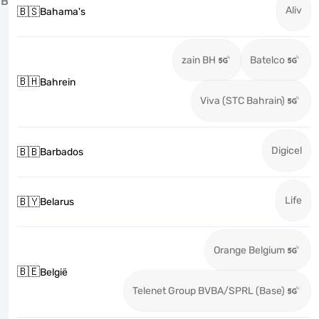
B
Aliv
🇧🇸
Bahama's
zain BH
Batelco
🇧🇭
Bahrein
Viva (STC Bahrain)
Digicel
🇧🇧
Barbados
Life
🇧🇾
Belarus
Orange Belgium
🇧🇪
België
Telenet Group BVBA/SPRL (Base)