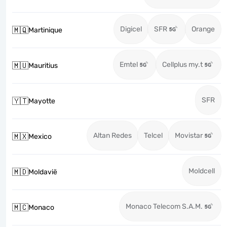
Digicel
SFR
Orange
🇲🇶
Martinique
Emtel
Cellplus my.t
🇲🇺
Mauritius
SFR
🇾🇹
Mayotte
Altan Redes
Telcel
Movistar
🇲🇽
Mexico
Moldcell
🇲🇩
Moldavië
Monaco Telecom S.A.M.
🇲🇨
Monaco