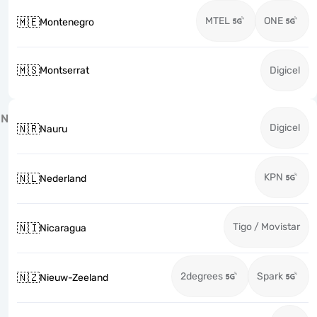
MTEL
ONE
🇲🇪
Montenegro
🇲🇸
Montserrat
Digicel
N
Digicel
🇳🇷
Nauru
KPN
🇳🇱
Nederland
Tigo / Movistar
🇳🇮
Nicaragua
2degrees
Spark
🇳🇿
Nieuw-Zeeland