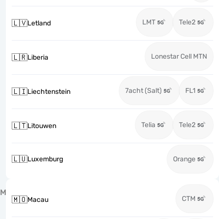
LMT
Tele2
🇱🇻
Letland
Lonestar Cell MTN
🇱🇷
Liberia
7acht (Salt)
FL1
🇱🇮
Liechtenstein
Telia
Tele2
🇱🇹
Litouwen
🇱🇺
Luxemburg
Orange
M
CTM
🇲🇴
Macau