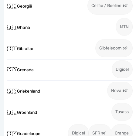
Cellfie / Beeline
🇬🇪
Georgië
MTN
🇬🇭
Ghana
Gibtelecom
🇬🇮
Gibraltar
Digicel
🇬🇩
Grenada
Nova
🇬🇷
Griekenland
Tusass
🇬🇱
Groenland
Digicel
SFR
Orange
🇬🇵
Guadeloupe