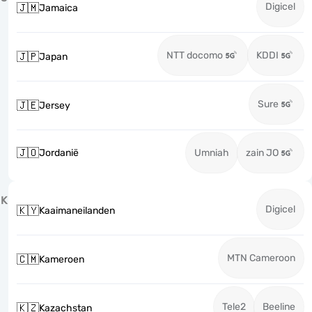
Digicel
🇯🇲
Jamaica
NTT docomo
KDDI
🇯🇵
Japan
Sure
🇯🇪
Jersey
🇯🇴
Jordanië
Umniah
zain JO
K
Digicel
🇰🇾
Kaaimaneilanden
MTN Cameroon
🇨🇲
Kameroen
Tele2
Beeline
🇰🇿
Kazachstan