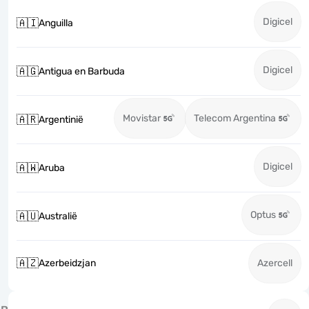
Digicel
🇦🇮
Anguilla
Digicel
🇦🇬
Antigua en Barbuda
Movistar
Telecom Argentina
🇦🇷
Argentinië
Digicel
🇦🇼
Aruba
Optus
🇦🇺
Australië
🇦🇿
Azerbeidzjan
Azercell