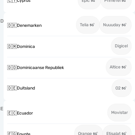
🇨🇾
Cyprus
Epic
PrimeTel
D
Telia
Nuuuday
🇩🇰
Denemarken
Digicel
🇩🇲
Dominica
Altice
🇩🇴
Dominicaanse Republiek
🇩🇪
Duitsland
O2
E
Movistar
🇪🇨
Ecuador
Orange
Etisalat
🇪🇬
Egypte