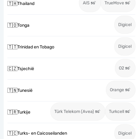
AIS
TrueMove
🇹🇭
Thailand
Digicel
🇹🇴
Tonga
Digicel
🇹🇹
Trinidad en Tobago
O2
🇨🇿
Tsjechië
Orange
🇹🇳
Tunesië
Türk Telekom (Avea)
Turkcell
🇹🇷
Turkije
🇹🇨
Turks- en Caicoseilanden
Digicel