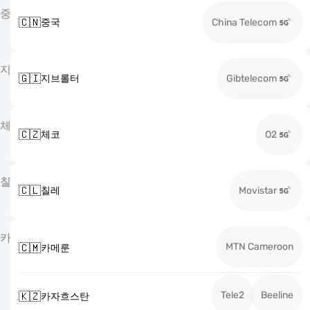
중
🇨🇳
중국
China Telecom
지
🇬🇮
지브롤터
Gibtelecom
체
🇨🇿
체코
O2
칠
🇨🇱
칠레
Movistar
카
MTN Cameroon
🇨🇲
카메룬
Tele2
Beeline
🇰🇿
카자흐스탄