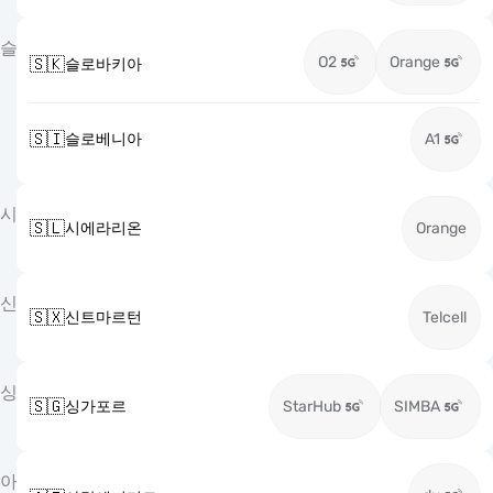
슬
O2
Orange
🇸🇰
슬로바키아
🇸🇮
슬로베니아
A1
시
🇸🇱
시에라리온
Orange
신
🇸🇽
신트마르턴
Telcell
싱
🇸🇬
싱가포르
StarHub
SIMBA
아