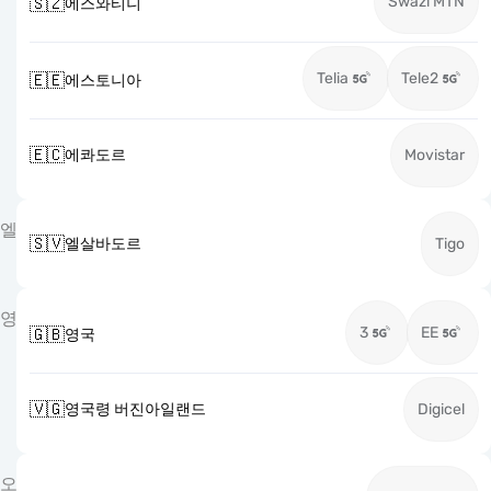
Swazi MTN
🇸🇿
에스와티니
Telia
Tele2
🇪🇪
에스토니아
🇪🇨
에콰도르
Movistar
엘
🇸🇻
엘살바도르
Tigo
영
3
EE
🇬🇧
영국
🇻🇬
영국령 버진아일랜드
Digicel
오