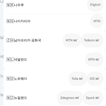
나
Digicel
🇳🇷
나우루
🇳🇬
나이지리아
MTN
남
🇿🇦
남아프리카 공화국
MTN
Telkom
네
🇳🇱
네덜란드
KPN
노
🇳🇴
노르웨이
Telia
ICE
뉴
🇳🇿
뉴질랜드
2degrees
Spark