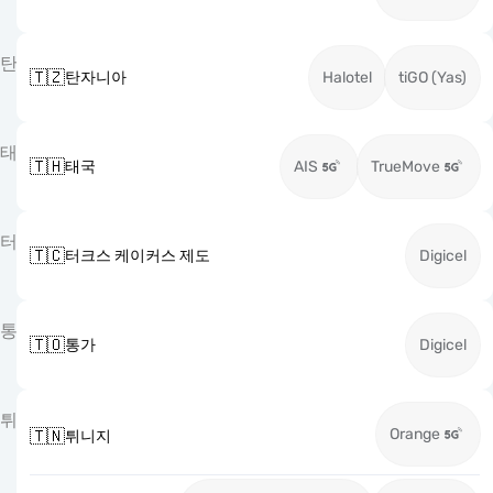
탄
🇹🇿
탄자니아
Halotel
tiGO (Yas)
태
🇹🇭
태국
AIS
TrueMove
터
🇹🇨
터크스 케이커스 제도
Digicel
통
🇹🇴
통가
Digicel
튀
Orange
🇹🇳
튀니지