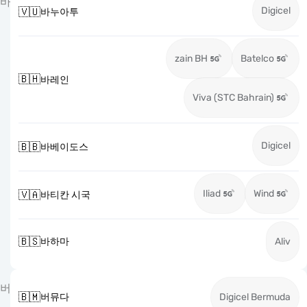
바
Digicel
🇻🇺
바누아투
zain BH
Batelco
🇧🇭
바레인
Viva (STC Bahrain)
Digicel
🇧🇧
바베이도스
Iliad
Wind
🇻🇦
바티칸 시국
🇧🇸
바하마
Aliv
버
🇧🇲
버뮤다
Digicel Bermuda