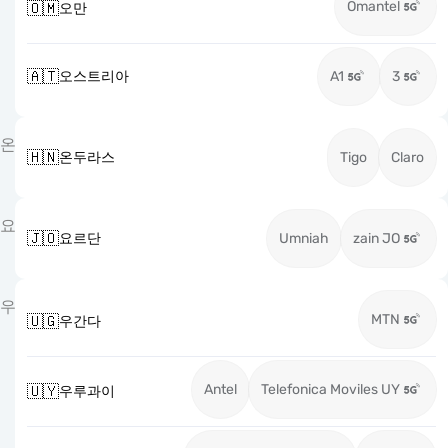
Omantel
🇴🇲
오만
🇦🇹
오스트리아
A1
3
온
🇭🇳
온두라스
Tigo
Claro
요
🇯🇴
요르단
Umniah
zain JO
우
MTN
🇺🇬
우간다
Antel
Telefonica Moviles UY
🇺🇾
우루과이