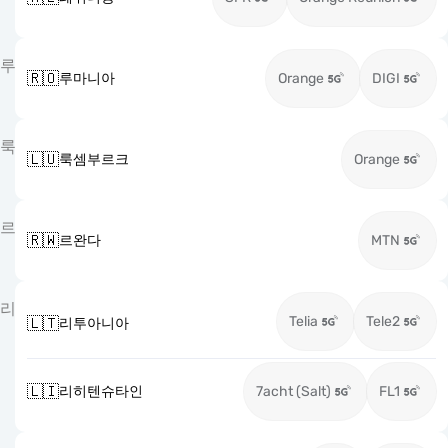
루
🇷🇴
루마니아
Orange
DIGI
룩
🇱🇺
룩셈부르크
Orange
르
🇷🇼
르완다
MTN
리
Telia
Tele2
🇱🇹
리투아니아
🇱🇮
리히텐슈타인
7acht (Salt)
FL1