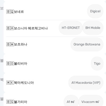
보
Digicel
🇧🇶
보네르
HT-ERONET
BH Mobile
🇧🇦
보스니아 헤르체고비나
🇧🇼
보츠와나
Orange Botswana
볼
🇧🇴
볼리비아
Tigo
북
🇲🇰
북마케도니아
A1 Macedonia (VIP)
불
🇧🇬
불가리아
A1
Vivacom