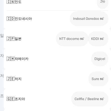
Jio
🇮🇳
인도
🇮🇩
인도네시아
Indosat Ooredoo
일
🇯🇵
일본
NTT docomo
KDDI
자
🇯🇲
자메이카
Digicel
저
🇯🇪
저지
Sure
조
🇬🇪
조지아
Cellfie / Beeline