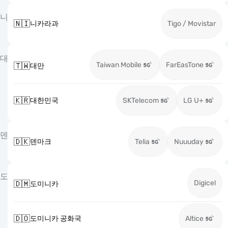
니
🇳🇮
니카라과
Tigo / Movistar
대
Taiwan Mobile
FarEasTone
🇹🇼
대만
🇰🇷
대한민국
SKTelecom
LG U+
덴
🇩🇰
덴마크
Telia
Nuuuday
도
Digicel
🇩🇲
도미니카
🇩🇴
도미니카 공화국
Altice