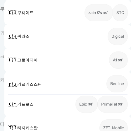
쿠
🇰🇼
쿠웨이트
zain KW
STC
퀴
🇨🇼
퀴라소
Digicel
크
🇭🇷
크로아티아
A1
키
Beeline
🇰🇬
키르기스스탄
🇨🇾
키프로스
Epic
PrimeTel
타
🇹🇯
타지키스탄
ZET-Mobile