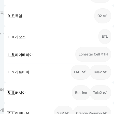
독
🇩🇪
독일
O2
라
ETL
🇱🇦
라오스
Lonestar Cell MTN
🇱🇷
라이베리아
🇱🇻
라트비아
LMT
Tele2
러
🇷🇺
러시아
Beeline
Tele2
레
🇷🇪
레위니옹
SFR
Orange Reunion