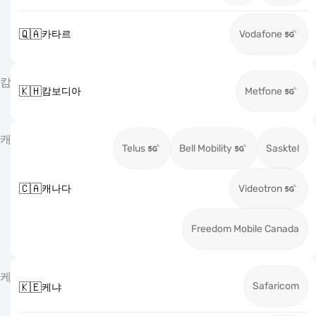
🇶🇦
카타르
Vodafone
캄
🇰🇭
캄보디아
Metfone
캐
Telus
Bell Mobility
Sasktel
🇨🇦
캐나다
Videotron
Freedom Mobile Canada
케
Safaricom
🇰🇪
케냐