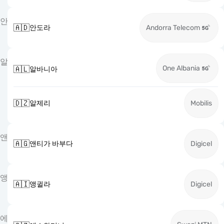
안
🇦🇩
안도라
Andorra Telecom
알
One Albania
🇦🇱
알바니아
🇩🇿
알제리
Mobilis
앤
🇦🇬
앤티가 바부다
Digicel
앵
🇦🇮
앵귈라
Digicel
에