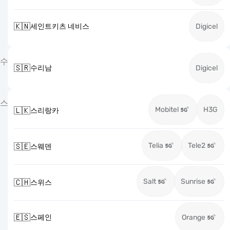
🇰🇳
세인트키츠 네비스
Digicel
수
🇸🇷
수리남
Digicel
스
Mobitel
H3G
🇱🇰
스리랑카
Telia
Tele2
🇸🇪
스웨덴
Salt
Sunrise
🇨🇭
스위스
🇪🇸
스페인
Orange