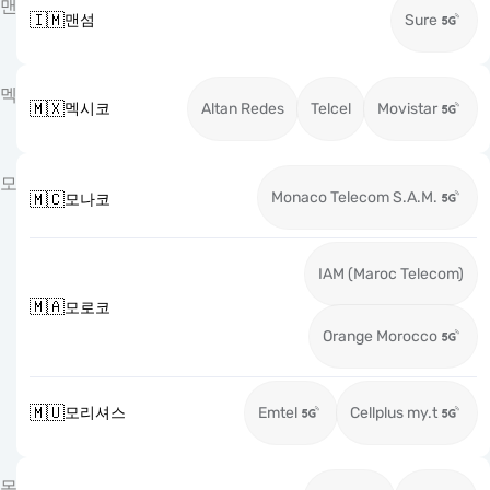
맨
🇮🇲
맨섬
Sure
멕
🇲🇽
멕시코
Altan Redes
Telcel
Movistar
모
Monaco Telecom S.A.M.
🇲🇨
모나코
IAM (Maroc Telecom)
🇲🇦
모로코
Orange Morocco
🇲🇺
모리셔스
Emtel
Cellplus my.t
몬