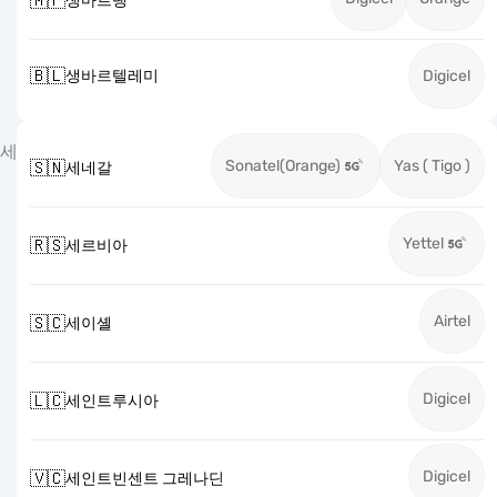
🇲🇫
생마르탱
🇧🇱
생바르텔레미
Digicel
세
Sonatel(Orange)
Yas ( Tigo )
🇸🇳
세네갈
Yettel
🇷🇸
세르비아
Airtel
🇸🇨
세이셸
Digicel
🇱🇨
세인트루시아
Digicel
🇻🇨
세인트빈센트 그레나딘