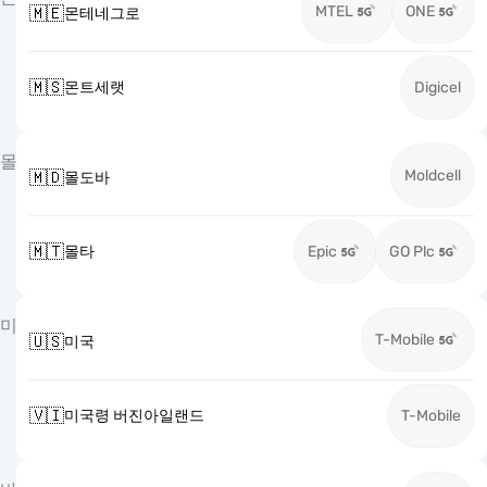
MTEL
ONE
🇲🇪
몬테네그로
🇲🇸
몬트세랫
Digicel
몰
Moldcell
🇲🇩
몰도바
🇲🇹
몰타
Epic
GO Plc
미
T-Mobile
🇺🇸
미국
🇻🇮
미국령 버진아일랜드
T-Mobile