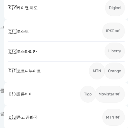
🇰🇾
케이맨 제도
Digicel
코
IPKO
🇽🇰
코소보
Liberty
🇨🇷
코스타리카
🇨🇮
코트디부아르
MTN
Orange
콜
🇨🇴
콜롬비아
Tigo
Movistar
콩
🇨🇬
콩고 공화국
MTN