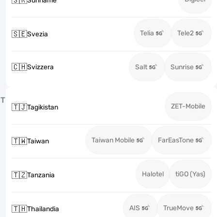
🇸🇷
Suriname
Telia
Tele2
🇸🇪
Svezia
🇨🇭
Svizzera
Salt
Sunrise
T
ZET-Mobile
🇹🇯
Tagikistan
Taiwan Mobile
FarEasTone
🇹🇼
Taiwan
Halotel
tiGO (Yas)
🇹🇿
Tanzania
AIS
TrueMove
🇹🇭
Thailandia