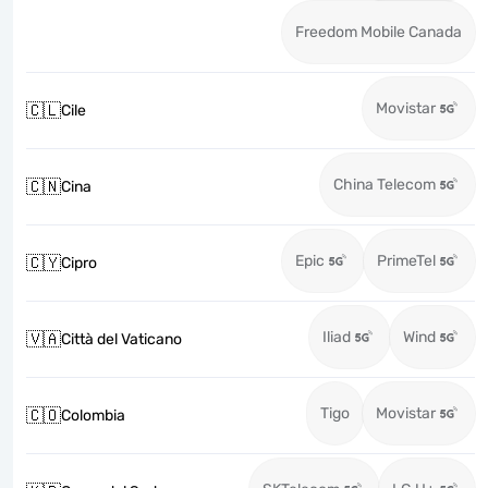
Freedom Mobile Canada
Movistar
🇨🇱
Cile
China Telecom
🇨🇳
Cina
Epic
PrimeTel
🇨🇾
Cipro
Iliad
Wind
🇻🇦
Città del Vaticano
Tigo
Movistar
🇨🇴
Colombia