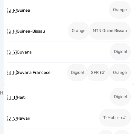
Orange
🇬🇳
Guinea
Orange
MTN Guiné Bissau
🇬🇼
Guinea-Bissau
Digicel
🇬🇾
Guyana
🇬🇫
Guyana Francese
Digicel
SFR
Orange
H
Digicel
🇭🇹
Haiti
T-Mobile
🇺🇸
Hawaii