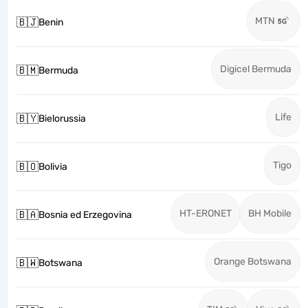
MTN
🇧🇯
Benin
Digicel Bermuda
🇧🇲
Bermuda
Life
🇧🇾
Bielorussia
Tigo
🇧🇴
Bolivia
HT-ERONET
BH Mobile
🇧🇦
Bosnia ed Erzegovina
Orange Botswana
🇧🇼
Botswana