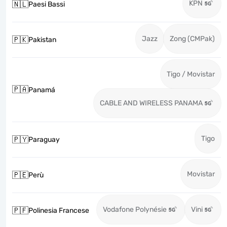
KPN
🇳🇱
Paesi Bassi
Jazz
Zong (CMPak)
🇵🇰
Pakistan
Tigo / Movistar
🇵🇦
Panamá
CABLE AND WIRELESS PANAMA
Tigo
🇵🇾
Paraguay
Movistar
🇵🇪
Perù
Vodafone Polynésie
Vini
🇵🇫
Polinesia Francese