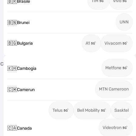
TIM
Vivo
🇧🇷
Brasile
UNN
🇧🇳
Brunei
🇧🇬
Bulgaria
A1
Vivacom
C
Metfone
🇰🇭
Cambogia
MTN Cameroon
🇨🇲
Camerun
Telus
Bell Mobility
Sasktel
Videotron
🇨🇦
Canada