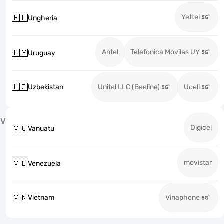
Yettel
🇭🇺
Ungheria
Antel
Telefonica Moviles UY
🇺🇾
Uruguay
🇺🇿
Uzbekistan
Unitel LLC (Beeline)
Ucell
V
Digicel
🇻🇺
Vanuatu
movistar
🇻🇪
Venezuela
🇻🇳
Vietnam
Vinaphone