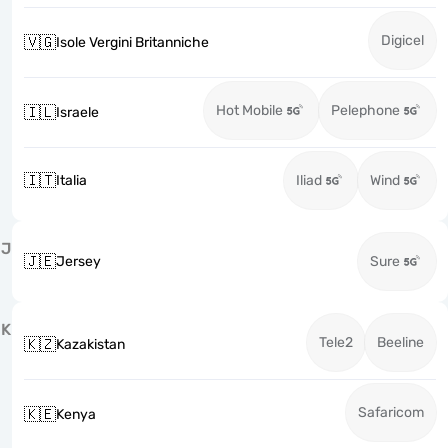
Digicel
🇻🇬
Isole Vergini Britanniche
Hot Mobile
Pelephone
🇮🇱
Israele
🇮🇹
Italia
Iliad
Wind
J
🇯🇪
Jersey
Sure
K
Tele2
Beeline
🇰🇿
Kazakistan
Safaricom
🇰🇪
Kenya