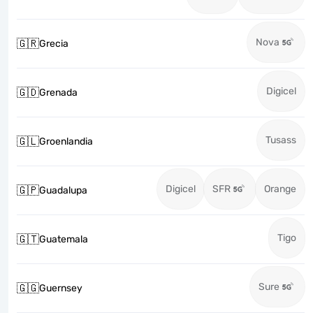
Nova
🇬🇷
Grecia
Digicel
🇬🇩
Grenada
Tusass
🇬🇱
Groenlandia
Digicel
SFR
Orange
🇬🇵
Guadalupa
Tigo
🇬🇹
Guatemala
Sure
🇬🇬
Guernsey