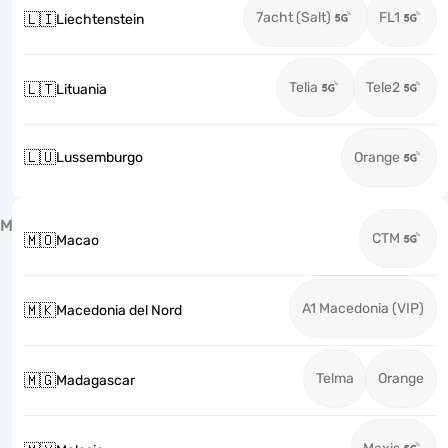
7acht (Salt)
FL1
🇱🇮
Liechtenstein
Telia
Tele2
🇱🇹
Lituania
🇱🇺
Lussemburgo
Orange
M
CTM
🇲🇴
Macao
A1 Macedonia (VIP)
🇲🇰
Macedonia del Nord
Telma
Orange
🇲🇬
Madagascar