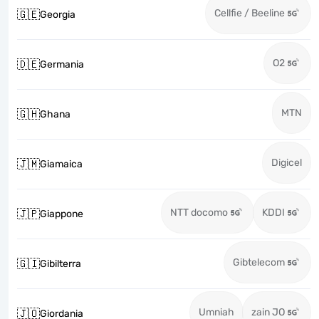
Cellfie / Beeline
🇬🇪
Georgia
O2
🇩🇪
Germania
MTN
🇬🇭
Ghana
Digicel
🇯🇲
Giamaica
NTT docomo
KDDI
🇯🇵
Giappone
Gibtelecom
🇬🇮
Gibilterra
Umniah
zain JO
🇯🇴
Giordania