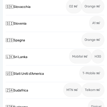
O2
Orange
🇸🇰
Slovacchia
A1
🇸🇮
Slovenia
Orange
🇪🇸
Spagna
Mobitel
H3G
🇱🇰
Sri Lanka
T-Mobile
🇺🇸
Stati Uniti d'America
MTN
Telkom
🇿🇦
Sudafrica
Digicel