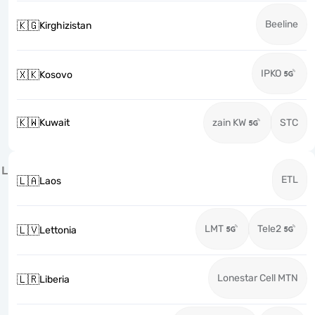
Beeline
🇰🇬
Kirghizistan
IPKO
🇽🇰
Kosovo
🇰🇼
Kuwait
zain KW
STC
L
ETL
🇱🇦
Laos
LMT
Tele2
🇱🇻
Lettonia
Lonestar Cell MTN
🇱🇷
Liberia