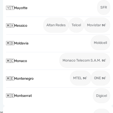
SFR
🇾🇹
Mayotte
Altan Redes
Telcel
Movistar
🇲🇽
Messico
Moldcell
🇲🇩
Moldavia
Monaco Telecom S.A.M.
🇲🇨
Monaco
MTEL
ONE
🇲🇪
Montenegro
🇲🇸
Montserrat
Digicel
N