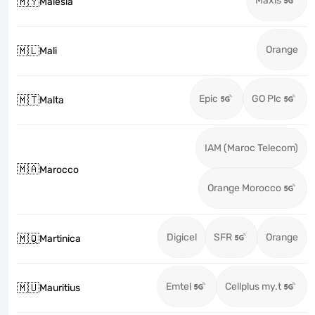
Maxis
🇲🇾
Malesia
Orange
🇲🇱
Mali
Epic
GO Plc
🇲🇹
Malta
IAM (Maroc Telecom)
🇲🇦
Marocco
Orange Morocco
Digicel
SFR
Orange
🇲🇶
Martinica
Emtel
Cellplus my.t
🇲🇺
Mauritius