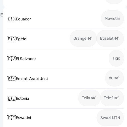
E
Movistar
🇪🇨
Ecuador
Orange
Etisalat
🇪🇬
Egitto
Tigo
🇸🇻
El Salvador
du
🇦🇪
Emirati Arabi Uniti
Telia
Tele2
🇪🇪
Estonia
🇸🇿
Eswatini
Swazi MTN