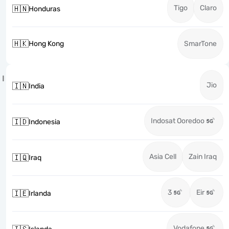
Tigo
Claro
🇭🇳
Honduras
🇭🇰
Hong Kong
SmarTone
I
Jio
🇮🇳
India
Indosat Ooredoo
🇮🇩
Indonesia
Asia Cell
Zain Iraq
🇮🇶
Iraq
3
Eir
🇮🇪
Irlanda
Vodafone