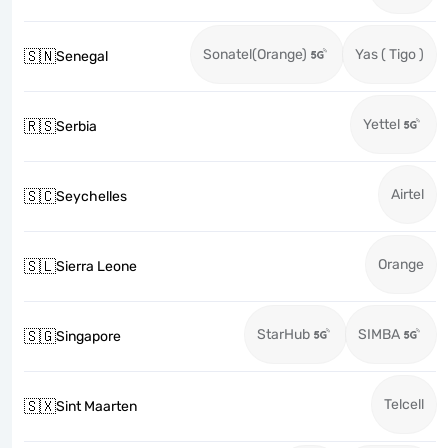
Sonatel(Orange)
Yas ( Tigo )
🇸🇳
Senegal
Yettel
🇷🇸
Serbia
Airtel
🇸🇨
Seychelles
Orange
🇸🇱
Sierra Leone
StarHub
SIMBA
🇸🇬
Singapore
Telcell
🇸🇽
Sint Maarten