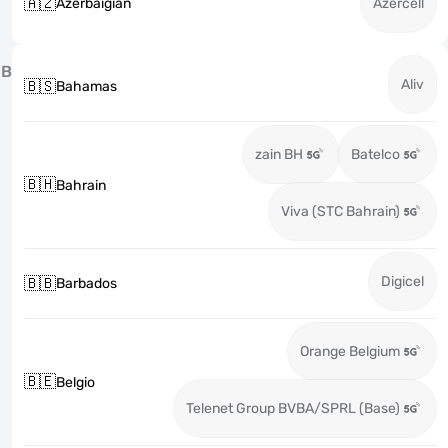
🇦🇿
Azerbaigian
Azercell
B
Aliv
🇧🇸
Bahamas
zain BH
Batelco
🇧🇭
Bahrain
Viva (STC Bahrain)
Digicel
🇧🇧
Barbados
Orange Belgium
🇧🇪
Belgio
Telenet Group BVBA/SPRL (Base)