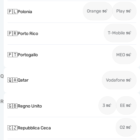
Orange
Play
🇵🇱
Polonia
T-Mobile
🇵🇷
Porto Rico
🇵🇹
Portogallo
MEO
Q
🇶🇦
Qatar
Vodafone
R
3
EE
🇬🇧
Regno Unito
O2
🇨🇿
Repubblica Ceca