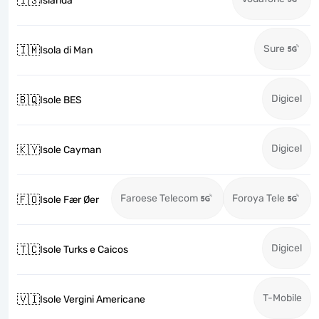
🇮🇸
Islanda
Sure
🇮🇲
Isola di Man
Digicel
🇧🇶
Isole BES
Digicel
🇰🇾
Isole Cayman
Faroese Telecom
Foroya Tele
🇫🇴
Isole Fær Øer
Digicel
🇹🇨
Isole Turks e Caicos
T-Mobile
🇻🇮
Isole Vergini Americane