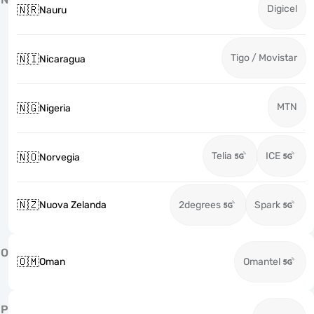
Digicel
🇳🇷
Nauru
Tigo / Movistar
🇳🇮
Nicaragua
MTN
🇳🇬
Nigeria
Telia
ICE
🇳🇴
Norvegia
🇳🇿
Nuova Zelanda
2degrees
Spark
O
🇴🇲
Oman
Omantel
P