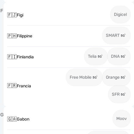
F
Digicel
🇫🇯
Figi
SMART
🇵🇭
Filippine
Telia
DNA
🇫🇮
Finlandia
Free Mobile
Orange
🇫🇷
Francia
SFR
G
Moov
🇬🇦
Gabon