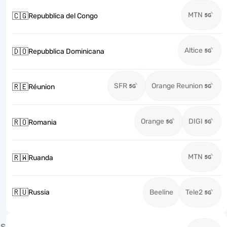
MTN
🇨🇬
Repubblica del Congo
Altice
🇩🇴
Repubblica Dominicana
SFR
Orange Reunion
🇷🇪
Réunion
Orange
DIGI
🇷🇴
Romania
MTN
🇷🇼
Ruanda
🇷🇺
Russia
Beeline
Tele2
S