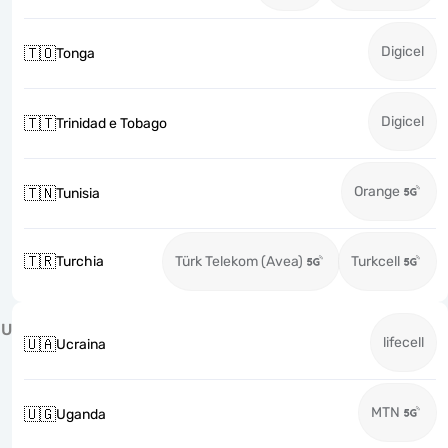
Digicel
🇹🇴
Tonga
Digicel
🇹🇹
Trinidad e Tobago
Orange
🇹🇳
Tunisia
🇹🇷
Turchia
Türk Telekom (Avea)
Turkcell
U
lifecell
🇺🇦
Ucraina
MTN
🇺🇬
Uganda