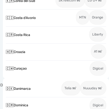
SKTelecom
LG U+
🇰🇷
Corea del Sud
MTN
Orange
🇨🇮
Costa d'Avorio
Liberty
🇨🇷
Costa Rica
A1
🇭🇷
Croazia
🇨🇼
Curaçao
Digicel
D
Telia
Nuuuday
🇩🇰
Danimarca
🇩🇲
Dominica
Digicel