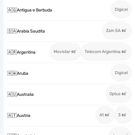
Digicel
🇦🇬
Antigua e Barbuda
Zain SA
🇸🇦
Arabia Saudita
Movistar
Telecom Argentina
🇦🇷
Argentina
Digicel
🇦🇼
Aruba
Optus
🇦🇺
Australia
A1
3
🇦🇹
Austria