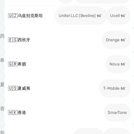
🇺🇿
乌兹别克斯坦
Unitel LLC (Beeline)
Ucell
西
🇪🇸
西班牙
Orange
希
🇬🇷
希腊
Nova
夏
🇺🇸
夏威夷
T-Mobile
香
🇭🇰
香港
SmarTone
新