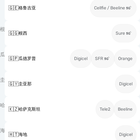
🇬🇪
格鲁吉亚
Cellfie / Beeline
根
🇬🇬
根西
Sure
瓜
🇬🇵
瓜德罗普
Digicel
SFR
Orange
圭
🇬🇾
圭亚那
Digicel
哈
🇰🇿
哈萨克斯坦
Tele2
Beeline
海
🇭🇹
海地
Digicel