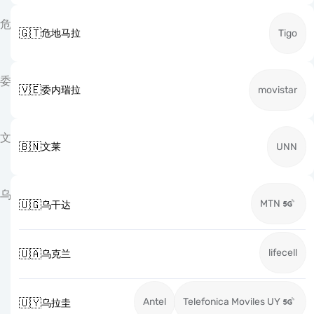
危
🇬🇹
危地马拉
Tigo
委
🇻🇪
委内瑞拉
movistar
文
🇧🇳
文莱
UNN
乌
MTN
🇺🇬
乌干达
lifecell
🇺🇦
乌克兰
Antel
Telefonica Moviles UY
🇺🇾
乌拉圭