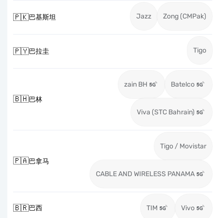
Jazz
Zong (CMPak)
🇵🇰
巴基斯坦
Tigo
🇵🇾
巴拉圭
zain BH
Batelco
🇧🇭
巴林
Viva (STC Bahrain)
Tigo / Movistar
🇵🇦
巴拿马
CABLE AND WIRELESS PANAMA
🇧🇷
巴西
TIM
Vivo