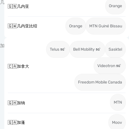
几
Orange
🇬🇳
几内亚
🇬🇼
几内亚比绍
Orange
MTN Guiné Bissau
加
Telus
Bell Mobility
Sasktel
Videotron
🇨🇦
加拿大
Freedom Mobile Canada
MTN
🇬🇭
加纳
🇬🇦
加蓬
Moov