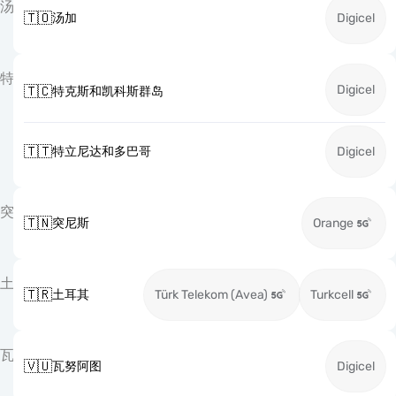
汤
🇹🇴
汤加
Digicel
特
Digicel
🇹🇨
特克斯和凯科斯群岛
🇹🇹
特立尼达和多巴哥
Digicel
突
🇹🇳
突尼斯
Orange
土
🇹🇷
土耳其
Türk Telekom (Avea)
Turkcell
瓦
🇻🇺
瓦努阿图
Digicel