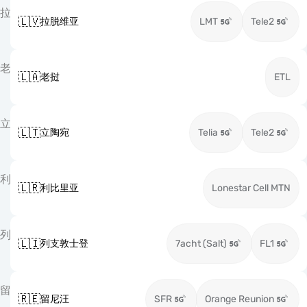
拉
🇱🇻
拉脱维亚
LMT
Tele2
老
🇱🇦
老挝
ETL
立
🇱🇹
立陶宛
Telia
Tele2
利
🇱🇷
利比里亚
Lonestar Cell MTN
列
🇱🇮
列支敦士登
7acht (Salt)
FL1
留
🇷🇪
留尼汪
SFR
Orange Reunion