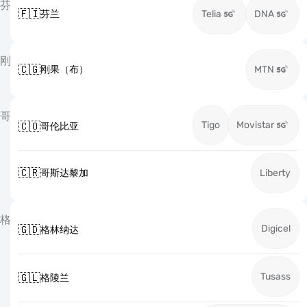
芬
🇫🇮
芬兰
Telia
DNA
刚
🇨🇬
刚果（布）
MTN
哥
Tigo
Movistar
🇨🇴
哥伦比亚
🇨🇷
哥斯达黎加
Liberty
格
Digicel
🇬🇩
格林纳达
Tusass
🇬🇱
格陵兰