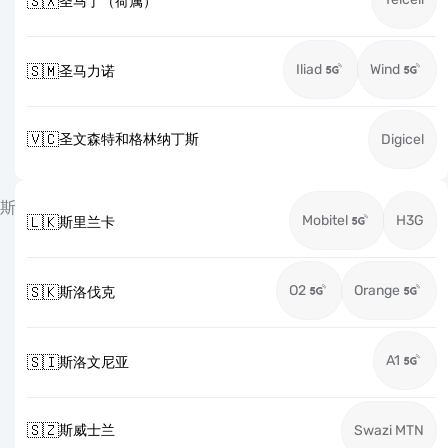
🇸🇽
圣马丁（荷属）
Iliad
Wind
🇸🇲
圣马力诺
🇻🇨
圣文森特和格林纳丁斯
Digicel
斯
Mobitel
H3G
🇱🇰
斯里兰卡
O2
Orange
🇸🇰
斯洛伐克
A1
🇸🇮
斯洛文尼亚
🇸🇿
斯威士兰
Swazi MTN