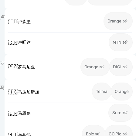
卢
Orange
🇱🇺
卢森堡
🇷🇼
卢旺达
MTN
罗
🇷🇴
罗马尼亚
Orange
DIGI
马
Telma
Orange
🇲🇬
马达加斯加
Sure
🇮🇲
马恩岛
Epic
GO Plc
🇲🇹
马耳他