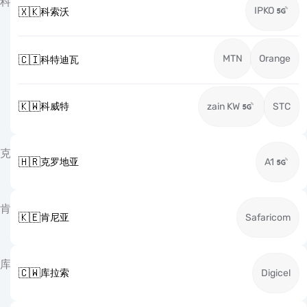
科
IPKO
🇽🇰
科索沃
MTN
Orange
🇨🇮
科特迪瓦
🇰🇼
科威特
zain KW
STC
克
🇭🇷
克罗地亚
A1
肯
🇰🇪
肯尼亚
Safaricom
库
🇨🇼
库拉索
Digicel