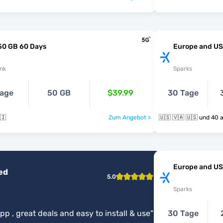
50 GB 60 Days
Europe and U
nk
Sparks
age
50 GB
$39.99
30 Tage
🇮
Zum Angebot >
🇺🇸 🇻🇦 🇺
Europe and U
ed
5.0
Sparks
p , great deals and easy to install & use
"
30 Tage