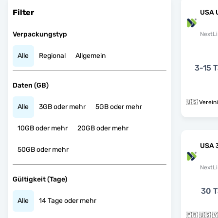
Filter
USA 
Verpackungstyp
NextLi
Alle
Regional
Allgemein
3-15 
Daten (GB)
🇺🇸 Verein
Alle
3GB oder mehr
5GB oder mehr
10GB oder mehr
20GB oder mehr
USA 
50GB oder mehr
NextLi
Gültigkeit (Tage)
30 T
Alle
14 Tage oder mehr
🇵🇷 🇺🇸 