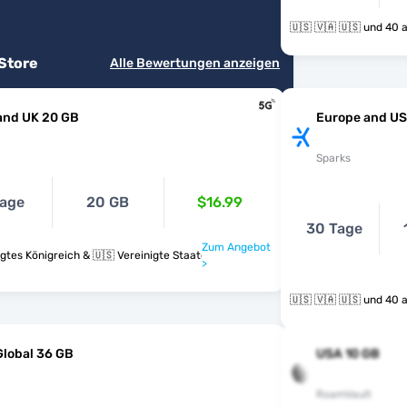
🇺🇸 🇻🇦 🇺
 Store
Alle Bewertungen anzeigen
and UK 20 GB
Europe and US
Sparks
age
20 GB
$16.99
30 Tage
Zum Angebot
igtes Königreich & 🇺🇸 Vereinigte Staaten
>
🇺🇸 🇻🇦 🇺
Global 36 GB
USA 10 GB
RoamVault