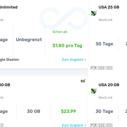
Unlimited
USA 25 GB
nk
NextLink
Schon ab
Tage
Unbegrenzt
30 Tage
$1.80
pro Tag
igte Staaten
Zum Angebot >
🇵🇷 🇺🇸 🇻🇮
30 GB
USA 20 GB
nk
NextLink
age
30 GB
$23.99
30 Tage
🇮
Zum Angebot >
🇵🇷 🇺🇸 🇻🇮