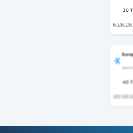
30 T
Euro
Spark
60 T