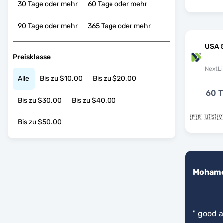
30 Tage oder mehr
60 Tage oder mehr
90 Tage oder mehr
365 Tage oder mehr
USA 
Preisklasse
NextLi
Alle
Bis zu $10.00
Bis zu $20.00
60 T
Bis zu $30.00
Bis zu $40.00
🇵🇷 🇺🇸 
Bis zu $50.00
Moham
"
good ap