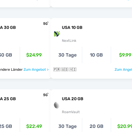
SA 30 GB
USA 10 GB
NextLink
30 GB
$24.99
30 Tage
10 GB
$9.99
 und 40 andere Länder
Zum Angebot >
🇵🇷 🇺🇸 🇻🇮
Zum Angeb
SA 25 GB
USA 20 GB
RoamVault
25 GB
$22.49
30 Tage
20 GB
$20.9