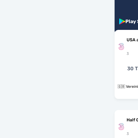
Play
USA 
3
30 T
🇬🇧 Verein
Half 
3