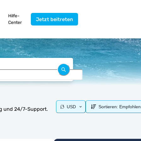
Hilfe-
Jetzt beitreten
Center
USD
Sortieren:
Empfohlen
ng und 24/7-Support.