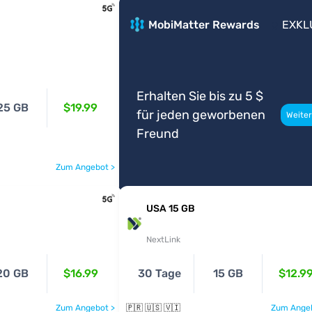
MobiMatter Rewards
EXKL
Erhalten Sie bis zu 5 $
25 GB
$19.99
für jeden geworbenen
Weiter
Freund
Zum Angebot >
USA 15 GB
NextLink
20 GB
$16.99
30 Tage
15 GB
$12.9
Zum Angebot >
🇵🇷 🇺🇸 🇻🇮
Zum Angeb