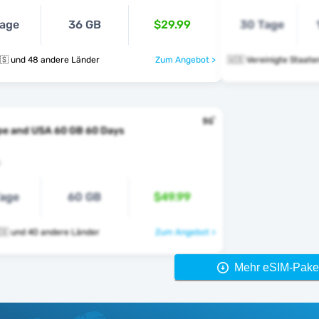
age
36 GB
$29.99
30 Tage
🇺🇸 🇺🇿 🇺🇸 und 48 andere Länder
Zum Angebot >
🇺🇸 Vereinigte Staate
pe and USA 60 GB 60 Days
s
age
60 GB
$49.99
🇺🇸 🇻🇦 🇺🇸 und 40 andere Länder
Zum Angebot >
Mehr eSIM-Pake