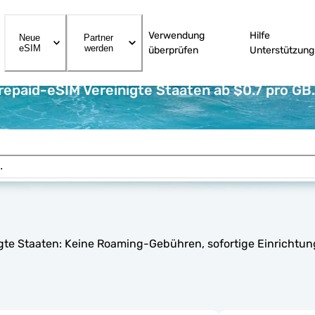
Verwendung
Hilfe
Neue
Partner
eSIM
werden
überprüfen
Unterstützung
repaid-eSIM Vereinigte Staaten ab $0.7 pro GB.
nigte Staaten: Keine Roaming-Gebühren, sofortige Einrichtu