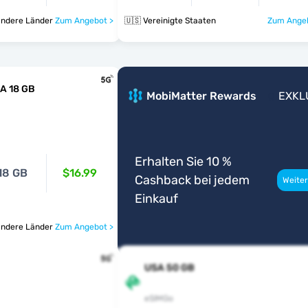
 und 40 andere Länder
Zum Angebot >
🇺🇸 Vereinigte Staaten
Zum Angeb
A 18 GB
MobiMatter Rewards
EXKL
Erhalten Sie 10 %
18 GB
$16.99
Cashback bei jedem
Weiter
Einkauf
 und 40 andere Länder
Zum Angebot >
USA 50 GB
eSIMGo