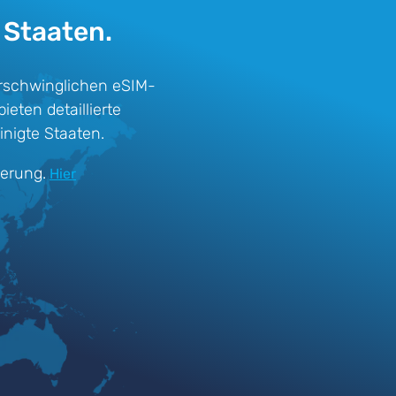
 Staaten.
erschwinglichen eSIM-
eten detaillierte
nigte Staaten.
ierung.
Hier