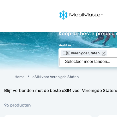
MobiMatter
Koop de beste prepaid 
Werkt in
🇺🇸 Verenigde Staten
Home
eSIM voor Verenigde Staten
Blijf verbonden met de beste eSIM voor Verenigde Staten
96 producten