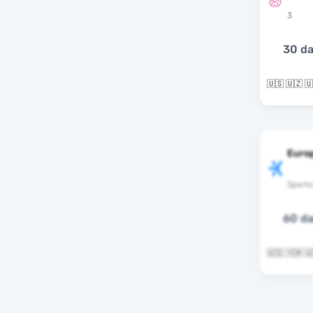
3
30 d
Euro
Spark
60 d