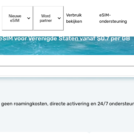
Verbruik
eSIM-
Nieuwe
Word
eSIM
partner
bekijken
ondersteuning
eSIM voor Verenigde Staten vanaf $0.7 per GB
: geen roamingkosten, directe activering en 24/7 ondersteu