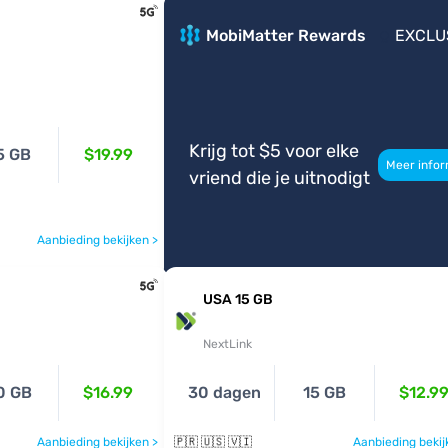
MobiMatter Rewards
EXCLU
Krijg tot $5 voor elke
5 GB
$19.99
Meer infor
vriend die je uitnodigt
Aanbieding bekijken >
USA 15 GB
NextLink
0 GB
$16.99
30 dagen
15 GB
$12.9
Aanbieding bekijken >
🇵🇷 🇺🇸 🇻🇮
Aanbieding bekij