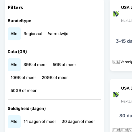
Filters
USA 
Bundeltype
NextLi
Alle
Regionaal
Wereldwijd
3-15 d
Data (GB)
🇺🇸 Vereni
Alle
3GB of meer
5GB of meer
10GB of meer
20GB of meer
USA 
50GB of meer
NextLi
Geldigheid (dagen)
30 d
Alle
14 dagen of meer
30 dagen of meer
🇵🇷 🇺🇸 