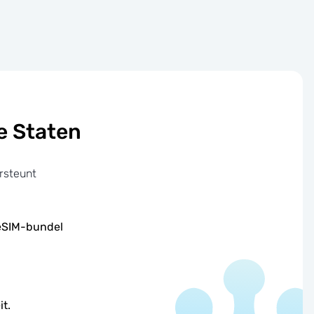
e Staten
rsteunt
 eSIM-bundel
it.