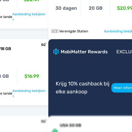
30 dagen
20 GB
$20.9
Aanbieding bekijken
0 andere landen
>
🇺🇸 Verenigde Staten
Aanbieding bekij
 18 GB
MobiMatter Rewards
EXCLU
8 GB
$16.99
Krijg 10% cashback bij
Meer infor
elke aankoop
Aanbieding bekijken
0 andere landen
>
USA 50 GB