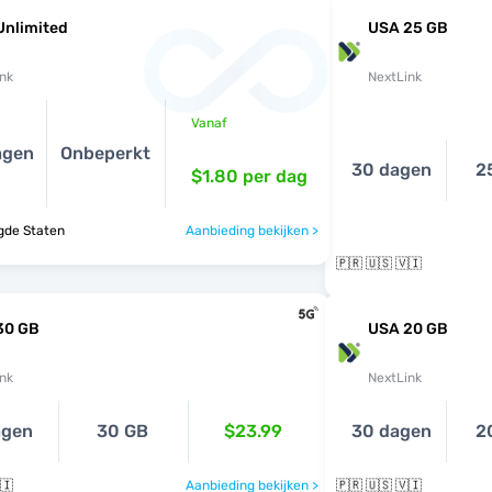
Unlimited
USA 25 GB
nk
NextLink
Vanaf
agen
Onbeperkt
30 dagen
2
$1.80
per dag
gde Staten
Aanbieding bekijken >
🇵🇷 🇺🇸 🇻🇮
30 GB
USA 20 GB
nk
NextLink
agen
30 GB
$23.99
30 dagen
2
🇮
Aanbieding bekijken >
🇵🇷 🇺🇸 🇻🇮