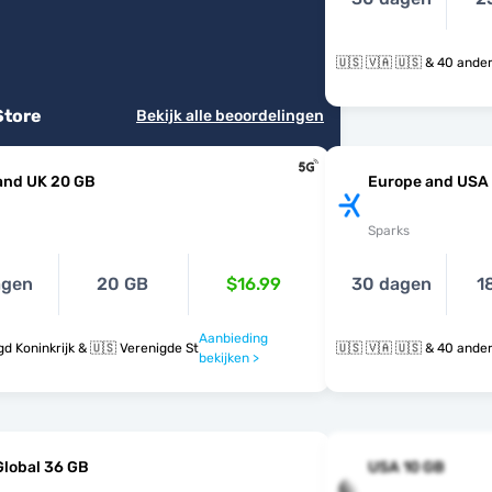
🇺🇸 🇻🇦 🇺🇸 & 4
Store
Bekijk alle beoordelingen
and UK 20 GB
Europe and USA
Sparks
agen
20 GB
$16.99
30 dagen
1
Aanbieding
gd Koninkrijk & 🇺🇸 Verenigde Staten
🇺🇸 🇻🇦 🇺🇸 & 4
bekijken >
Global 36 GB
USA 10 GB