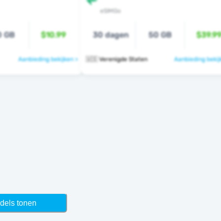
eSIMGo
0 GB
$10.99
30 dagen
50 GB
$39.9
Aanbieding bekijken >
🇺🇸 Verenigde Staten
Aanbieding bekij
dels tonen