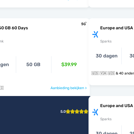
50 GB 60 Days
Europe and USA
nk
Sparks
30 dagen
3
agen
50 GB
$39.99
🇺🇸 🇻🇦 🇺🇸 & 4
🇮
Aanbieding bekijken >
Europe and USA
5.0
Sparks
30 dagen
2