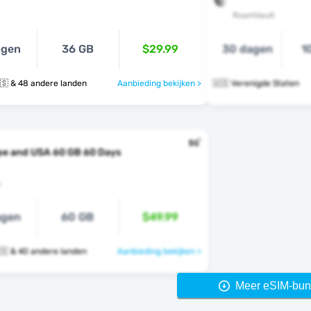
RoamVault
agen
36 GB
$29.99
30 dagen
1
🇺🇸 🇺🇿 🇺🇸 & 48 andere landen
Aanbieding bekijken >
🇺🇸 Verenigde Staten
pe and USA 60 GB 60 Days
s
agen
60 GB
$49.99
🇺🇸 🇻🇦 🇺🇸 & 40 andere landen
Aanbieding bekijken >
Meer eSIM-bun