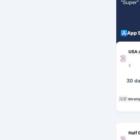
"
Super
"
App 
USA 
3
30 d
🇬🇧 Vereni
Half 