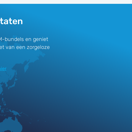
Staten
M-bundels en geniet
iet van een zorgeloze
ier