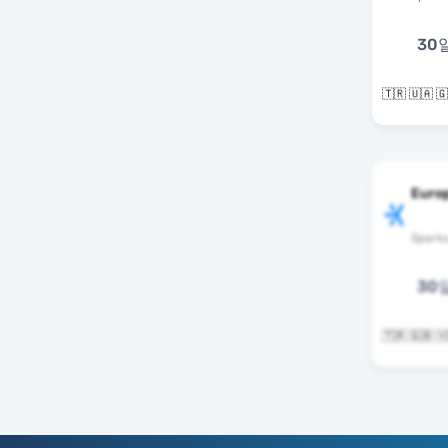
30
Europ
Spark
30