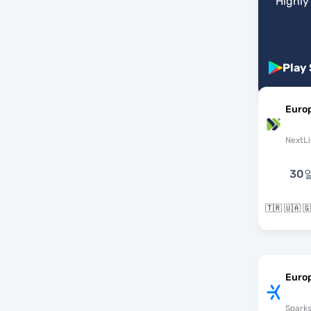
"
Highly
Play
Euro
NextLi
30
Euro
Spark