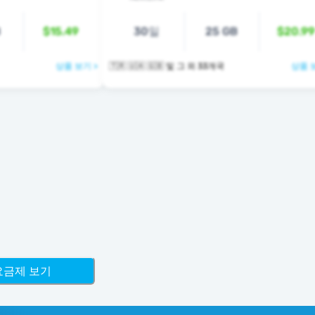
B
$15.49
30일
25 GB
$20.99
상품 보기 >
🇹🇷 🇺🇦 🇬🇧 및 그 외 33개국
상품 
 요금제 보기