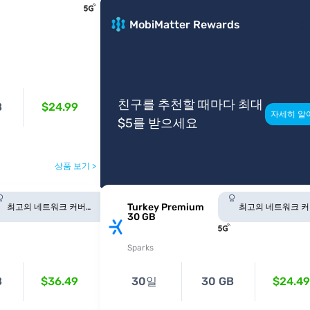
MobiMatter Rewards
친구를 추천할 때마다 최대
B
$24.99
자세히 알
$5를 받으세요
상품 보기 >
Turkey Premium
최고의 네트워크 커버
최고의 네트워크 
30 GB
리지
리지
Sparks
B
$36.49
30일
30 GB
$24.49