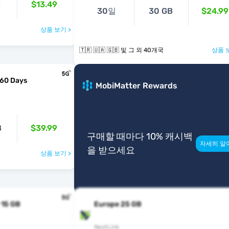
B
$13.49
30일
30 GB
$24.99
상품 보기 >
🇹🇷 🇺🇦 🇬🇧 및 그 외 40개국
상품 
 60 Days
MobiMatter Rewards
B
$39.99
구매할 때마다 10% 캐시백
자세히 알
을 받으세요
상품 보기 >
 15 GB
Europe 25 GB
NextLink